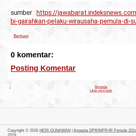
sumber :
https://jawabarat.indeksnews.co
bi-gairahkan-pelaku-wirausaha-pemula-di-s
Berbagi
0 komentar:
Posting Komentar
‹
Beranda
Lihat versi web
Copyright ©
2026
HERI GUNAWAN
|
Anggota DPR/MPR-RI Periode 201
2019