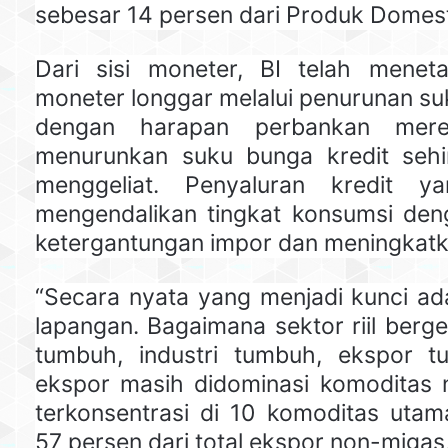
sebesar 14 persen dari Produk Domest
Dari sisi moneter, BI telah menet
moneter longgar melalui penurunan su
dengan harapan perbankan mer
menurunkan suku bunga kredit sehin
menggeliat. Penyaluran kredit y
mengendalikan tingkat konsumsi de
ketergantungan impor dan meningkatk
“Secara nyata yang menjadi kunci ada
lapangan. Bagaimana sektor riil berg
tumbuh, industri tumbuh, ekspor t
ekspor masih didominasi komoditas
terkonsentrasi di 10 komoditas ut
57 persen dari total ekspor non-migas,”