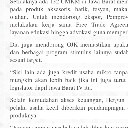
Setidaknya ada 132 UMKM di Jawa Barat memil
pada produk aksesoris, batik, fesyen, ma
olahan. Untuk mendorong ekspor, Pempro
melakukan kerja sama Free Trade Agreem
layanan edukasi hingga advokasi guna memperb
Dia juga mendorong OJK memastikan apak
dan berbagai program stimulus lainnya sudah
sesuai target.
“Sisi lain ada juga kredit usaha mikro tan
mungkin akan lebih baik jika ini juga turut
legislator dapil Jawa Barat IV itu.
Selain kemudahan akses keuangan, Hergun 
pelaku usaha kecil diberikan pendampinga
produknya.
“Jangan sampai nasabah sudah diberikan restru