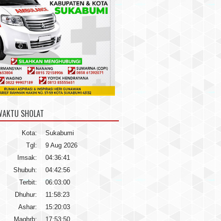
WAKTU SHOLAT
Kota:
Sukabumi
Tgl:
9 Aug 2026
Imsak:
04:36:41
Shubuh:
04:42:56
Terbit:
06:03:00
Dhuhur:
11:58:23
Ashar:
15:20:03
Maghrb:
17:53:50