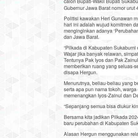
calon Bupati-Wakil Bupati Sukabu
Gubernur Jawa Barat nomor urut 4
Politisi kawakan Heri Gunawan m
hari ini adalah wujud komitmen 
menginginkan adanya ‘Perubahan
dan Jawa Barat.
“Pilkada di Kabupaten Sukabumi 
Wajar jika banyak relawan, simpat
Tentunya Pak Iyos dan Pak Zainu
memberikan ruang yang seluas-sel
disapa Hergun.
Menurutnya, beliau-beliau yang b
serta apa pun nama tokoh, warga 
memenangkan Iyos-Zainul dan De
“Sepanjang semua bisa diukur kin
Bersama kita jadikan Pilkada 202
baru perubahan di Kabupaten Suk
Alasan Hergun menggunakan relaw