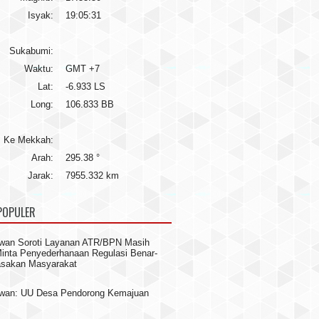
Isyak:
19:05:31
Sukabumi:
Waktu:
GMT +7
Lat:
-6.933 LS
Long:
106.833 BB
Ke Mekkah:
Arah:
295.38 °
Jarak:
7955.332 km
POPULER
wan Soroti Layanan ATR/BPN Masih
 Minta Penyederhanaan Regulasi Benar-
asakan Masyarakat
awan: UU Desa Pendorong Kemajuan