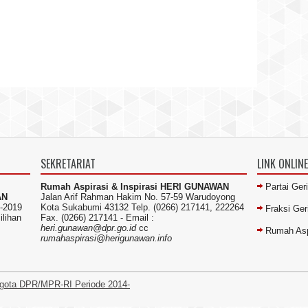
SEKRETARIAT
LINK ONLINE
Rumah Aspirasi & Inspirasi HERI GUNAWAN
Partai Ger
AN
Jalan Arif Rahman Hakim No. 57-59 Warudoyong
-2019
Kota Sukabumi 43132 Telp. (0266) 217141, 222264
Fraksi Ge
ilihan
Fax. (0266) 217141 -
Email :
heri.gunawan@dpr.go.id
cc
Rumah Asp
rumahaspirasi@herigunawan.info
gota DPR/MPR-RI Periode 2014-