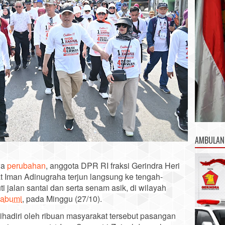
AMBULAN
wa
perubahan
, anggota DPR RI fraksi Gerindra Heri
t Iman Adinugraha terjun langsung ke tengah-
 jalan santai dan serta senam asik, di wilayah
abumi
, pada Minggu (27/10).
ihadiri oleh ribuan masyarakat tersebut pasangan