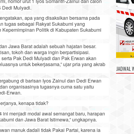
mi, nomor urut 1 Iyos Somantri-Zainul dan calon
 Dedi Mulyadi.
engatakan, apa yang disaksikan bersama pada
dan tugas sebagai Rakyat Sukabumi yang
 Kepemimpinan Politik di Kabupaten Sukabumi
dan Jawa Barat adalah sebuah hajatan besar.
isan, tokoh dan warga ingin berpartisipasi.
l serta Pak Dedi Mulyadi dan Pak Erwan akan
uasnya untuk bekerjasama,” ujar pria yang akrab
JADWAL 
ergabung di barisan Iyos Zainul dan Dedi Erwan
dan organisasinya tugasnya cuma satu yaitu
di-Erwan.
erjanya, kenapa tidak?
4 ini menjadi modal awal semangat baru, harapan
abumi dan Jawa Barat Istimewa,” ungkapnya.
an manuk dadali tidak Pakai Partai, karena ia