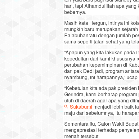
hari, tapi Alhamdulillah apa yang 
bebernya.
Masih kata Hergun, intinya ini kol
mungkin baru merupakan sejarah 
Palabuhanratu dengan jumlah pese
sama seperti jalan sehat yang tel
“Apapun yang kita lakukan pada i
kepedulian dari kami khususnya 
perubahan kepemimpinan di Kabu
dan pak Dedi jadi, program antara
nyambung, ini harapannya,” ucap
“Kebetulan kita ada pak presiden
Gerindra, kami berharap program
utuh di daerah agar apa yang dii
Sukabumi
menjadi lebih baik l
maju dari sebelumnya, itu harap
Sementara itu, Calon Wakil Bupat
mengapresiasi terhadap penyelen
meriah tersebut.