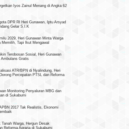
rgetkan Iyos Zainul Menang di Angka 62
gota DPR RI Heri Gunawan, Iptu Arsyad
dang Gelar S.I.K
milu 2029, Heri Gunawan Minta Warga
 Memilih, Tapi Ikut Mengawal
ikin Terobosan Sosial, Heri Gunawan
 Ambulans Gratis
alisasi ATR/BPN di Nyalindung, Heri
Dorong Percepatan PTSL dan Reforma
wan Monitoring Penyaluran MBG dan
an di Sukabumi
PBN 2017 Tak Realistis, Ekonomi
embaik
 Tanah Warga, Hergun Desak
n Reforma Agraria di Sukabumi