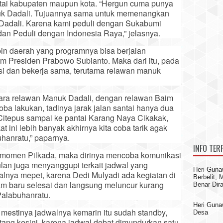
artai kabupaten maupun kota. “Hergun cuma punya
k Dadali. Tujuannya sama untuk memenangkan
adali. Karena kami peduli dengan Sukabumi
an Peduli dengan Indonesia Raya,” jelasnya.
in daerah yang programnya bisa berjalan
m Presiden Prabowo Subianto. Maka dari itu, pada
rasi dan bekerja sama, terutama relawan manuk
ntara relawan Manuk Dadali, dengan relawan Baim
oba lakukan, tadinya jarak jalan santai hanya dua
a Citepus sampai ke pantai Karang Naya Cikakak,
t ini lebih banyak akhirnya kita coba tarik agak
hanratu,” paparnya.
INFO TER
 momen Pilkada, maka dirinya mencoba komunikasi
lan juga menyanggupi terkait jadwal yang
Heri Guna
walnya mepet, karena Dedi Mulyadi ada kegiatan di
Berbelit,
am baru selesai dan langsung meluncur kurang
Benar Dir
Palabuhanratu.
Heri Gun
 mestinya jadwalnya kemarin itu sudah standby,
Desa
atang kesini, karena jadwal debat dimundurkan satu