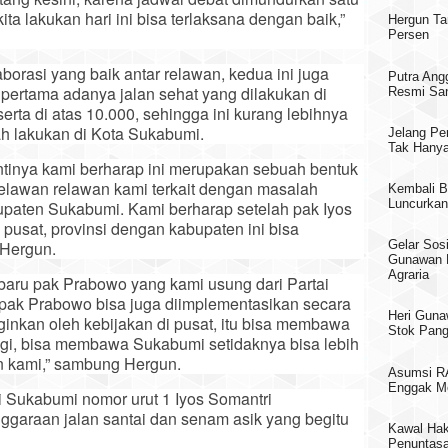
kita lakukan hari ini bisa terlaksana dengan baik,”
Hergun Ta
Persen
aborasi yang baik antar relawan, kedua ini juga
Putra Ang
pertama adanya jalan sehat yang dilakukan di
Resmi San
rta di atas 10.000, sehingga ini kurang lebihnya
ah lakukan di Kota Sukabumi.
Jelang Pe
Tak Hanya
ntinya kami berharap ini merupakan sebuah bentuk
relawan relawan kami terkait dengan masalah
Kembali B
Luncurkan
paten Sukabumi. Kami berharap setelah pak Iyos
 pusat, provinsi dengan kabupaten ini bisa
 Hergun.
Gelar Sosi
Gunawan 
Agraria
 baru pak Prabowo yang kami usung dari Partai
 pak Prabowo bisa juga diimplementasikan secara
Heri Guna
nginkan oleh kebijakan di pusat, itu bisa membawa
Stok Pang
agi, bisa membawa Sukabumi setidaknya bisa lebih
an kami,” sambung Hergun.
Asumsi RA
Enggak M
i Sukabumi nomor urut 1 Iyos Somantri
ggaraan jalan santai dan senam asik yang begitu
Kawal Hak
Penuntasa