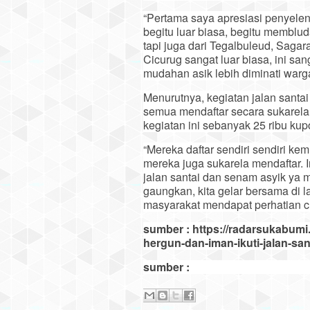
“Pertama saya apresiasi penyelen
begitu luar biasa, begitu memblu
tapi juga dari Tegalbuleud, Sagar
Cicurug sangat luar biasa, ini san
mudahan asik lebih diminati warg
Menurutnya, kegiatan jalan santa
semua mendaftar secara sukarela.
kegiatan ini sebanyak 25 ribu kup
“Mereka daftar sendiri sendiri ke
mereka juga sukarela mendaftar.
jalan santai dan senam asyik ya 
gaungkan, kita gelar bersama di l
masyarakat mendapat perhatian cu
sumber : https://radarsukabum
hergun-dan-iman-ikuti-jalan-san
sumber :