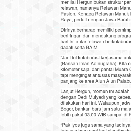
menilai Hergun bukan struktur p
relawan, namanya Relawan Manu
Paslon. Kenapa Relawan Manuk D
Raya, peduli dengan Jawa Barat d
Dirinya berharap memiliki pemimp
beriringan dan mendukung progra
hari ini antar relawan berkolabo
dadali serta BAIM.
“Jadi ini kolaborasi kerjasama a
(Barisan Iman Adinugraha). Kita c
kilometer saja, dari pantai Muar
tapi mengingat antusias masyaraka
panjang ke area Alun Alun Palabu
Lanjut Hergun, momen ini adalah
dengan Dedi Mulyadi yang kebetu
dilakukan hari ini. Walaupun jad
Bogor, bahkan baru jam satu mal
lebih pukul 03.00 WIB sampai di 
“Pak Iyos juga sama yang tadinya
ternyata baru pagi tadi standby d