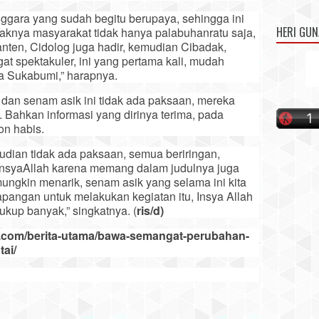
ggara yang sudah begitu berupaya, sehingga ini
HERI GU
daknya masyarakat tidak hanya palabuhanratu saja,
anten, Cidolog juga hadir, kemudian Cibadak,
gat spektakuler, ini yang pertama kali, mudah
a Sukabumi,” harapnya.
i dan senam asik ini tidak ada paksaan, mereka
 Bahkan informasi yang dirinya terima, pada
on habis.
mudian tidak ada paksaan, semua beriringan,
 InsyaAllah karena memang dalam judulnya juga
mungkin menarik, senam asik yang selama ini kita
apangan untuk melakukan kegiatan itu, Insya Allah
kup banyak,” singkatnya. (
ris/d)
i.com/berita-utama/bawa-semangat-perubahan-
tai/