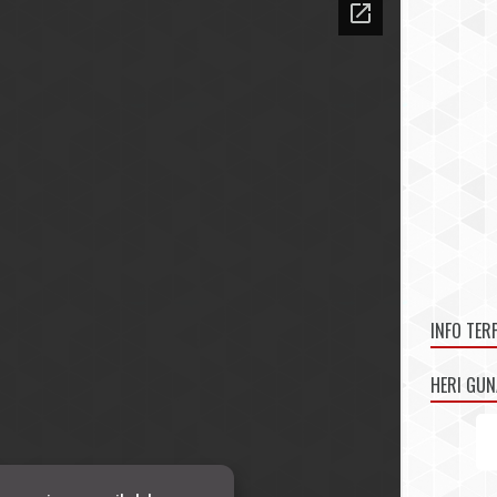
INFO TER
HERI GU