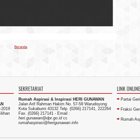
Beranda
SEKRETARIAT
LINK ONLINE
Rumah Aspirasi & Inspirasi HERI GUNAWAN
Partai Ger
AN
Jalan Arif Rahman Hakim No. 57-59 Warudoyong
-2019
Kota Sukabumi 43132 Telp. (0266) 217141, 222264
Fraksi Ge
ilihan
Fax. (0266) 217141 -
Email :
heri.gunawan@dpr.go.id
cc
Rumah Asp
rumahaspirasi@herigunawan.info