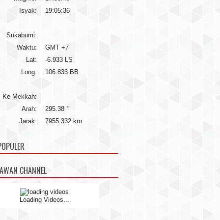
Isyak:
19:05:36
Sukabumi:
Waktu:
GMT +7
Lat:
-6.933 LS
Long:
106.833 BB
Ke Mekkah:
Arah:
295.38 °
Jarak:
7955.332 km
POPULER
NAWAN CHANNEL
Loading Videos...