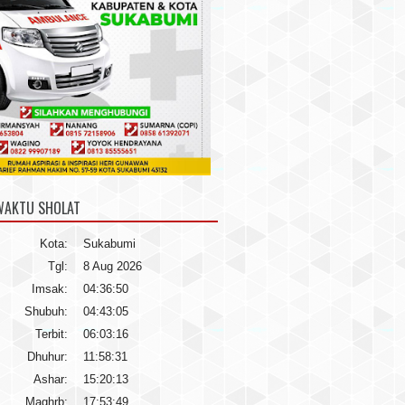
WAKTU SHOLAT
Kota:
Sukabumi
Tgl:
8 Aug 2026
Imsak:
04:36:50
Shubuh:
04:43:05
Terbit:
06:03:16
Dhuhur:
11:58:31
Ashar:
15:20:13
Maghrb:
17:53:49