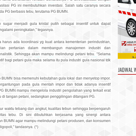
tasilasi PG ini membutuhkan investasi. Salah satu caranya secara
pada PG berbasis tebu, terutama PG BUMN.
sugar menjadi gula kristal putih sebagai insentif untuk dapat
engalami peningkatan," tegasnya.
a harus ada koordinasi yg kuat antara kementerian perindustrian,
rian pertanian dalam membangun manajemen industri dan
onalistik. Sehingga akan mampu melindungi petani tebu. "Selama
if bagi petani gula maka selama itu pula industri gula nasional tdk
JADWAL 
 PG BUMN bisa memenuhi kebutahan gula lokal dan menyetop impor.
rgantungan pada gula mentah impor dan tidak adanya insentif
PG BUMN mampu mengelola industri pengolahan yang terkait erat
 di tangan petani, sedangkan penggilingan ditangani PG.
ur waktu tebang dan angkut, kualitas tebun sehingga berpengaruh
tas tebu. Di sini dibutuhkan kerjasama yang sinergi antara
n BUMN agar mampu melindungi petani produsen, dan konsumen
igopoli," tandasnya. (*)