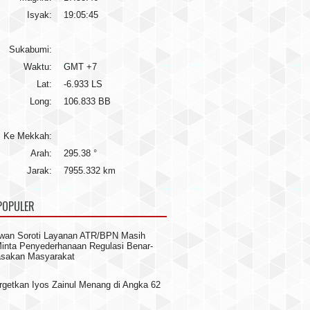
Isyak:
19:05:45
Sukabumi:
Waktu:
GMT +7
Lat:
-6.933 LS
Long:
106.833 BB
Ke Mekkah:
Arah:
295.38 °
Jarak:
7955.332 km
POPULER
wan Soroti Layanan ATR/BPN Masih
 Minta Penyederhanaan Regulasi Benar-
asakan Masyarakat
rgetkan Iyos Zainul Menang di Angka 62