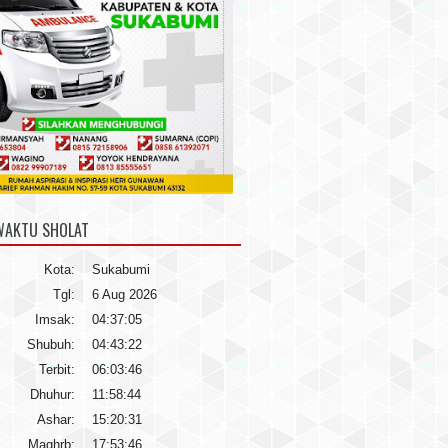
WAKTU SHOLAT
Kota:
Sukabumi
Tgl:
6 Aug 2026
Imsak:
04:37:05
Shubuh:
04:43:22
Terbit:
06:03:46
Dhuhur:
11:58:44
Ashar:
15:20:31
Maghrb:
17:53:46