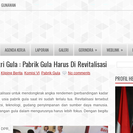
RI GUNAWAN
»
»
AGENDA KERJA
LAPORAN
GALERI
GERINDRA
WEBLINK
i Gula : Pabrik Gula Harus Di Revitalisasi
,
Kliping Berita
,
Komisi VI
,
Pabrik Gula
No comments
PROFIL H
talisasi untuk mendongkrak angka rendemen (perbandingan kadar
 usia pabrik gula saat ini sudah terlalu tua. Revitalisasi tersebut
ksi, teknologi, gudang penyimpanan dan sumber daya manusia.
angan gula dalam mengurusnya harus lebih fokus. Dengan begitu
I DPR,