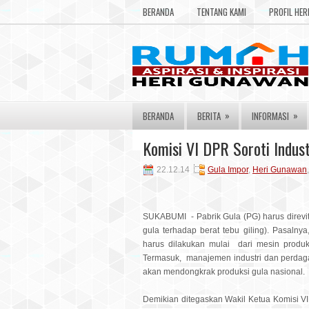
BERANDA
TENTANG KAMI
PROFIL HE
»
»
BERANDA
BERITA
INFORMASI
Komisi VI DPR Soroti Industr
22.12.14
Gula Impor
,
Heri Gunawan
SUKABUMI - Pabrik Gula (PG) harus direvi
gula terhadap berat tebu giling). Pasalnya,
harus dilakukan mulai dari mesin produ
Termasuk, manajemen industri dan perdag
akan mendongkrak produksi gula nasional.
Demikian ditegaskan Wakil Ketua Komisi V