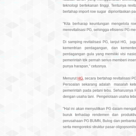
teknologi bertekanan tinggi. Tentunya revi
bertahap import row sugar diprioritaskan 
"Kita berharap keuntungan mengelola row 
merevitalisasi PG, sehingga efisiensi PG m
Di samping revitalisasi PG, lanjut HG, jug
kementrian perdagangan, dan kemente
perdagangan gula yang memiliki visi nasi
pemerintah tdk pernah serius memberi insent
punya harapan," cetusnya.
Menurut
HG
, secara bertahap revitalisasi
Persoalan sekarang adalah masalah kete
pemerintah pada petani tebu. Seharusnya 
dengan usaha tani. Pengelolaan usaha tebu
"Hal ini akan menyulitkan PG dalam mengat
buruk terhadap rendemen dan produktivi
perusahaan PG BUMN, Bulog dan perbanka
serta mengoreksi struktur pasar oligopsoni/ol