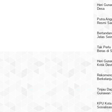
Heri Gun
Desa
Putra Ang
Resmi San
Bertandan
Jelas Sei
Tak Perlu
Beras di
Heri Guna
Kritik Des
Rekomend
Berkelanj
Tinjau Da
Gunawan S
KPU Kota 
Sosialisas