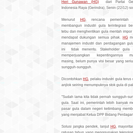
Heri Gunawan (HG)
dari Partai Ge
Indonesia Raya (Gerindra), Senin (22/12) s
Menurut
HG
, rencana pemerintah 
membangun industri gula terintegrasi be
tebu dan menghentikan gula mentah impor
mendapat dukungan semua pihak.
HG
me
manajemen industri dan perdagangan gul
ini tidak menentu. Stakeholder gula 
memperjuangkan kepentingannya ma
masing, belum punya visi besar yang seri
sungguh-sungguh.
Dicontohkan
HG
, pelaku industri gula teru
anjlok seiring menumpuknya stok gula di pa
"Sudah lama kita tidak pernah sungguh-s
gula. Saat ini, pemerintah lebih banyak 
pasar gula dalam negeri ketimbang memberi
yang menjabat Ketua DPP Bidang Perdagang
Solusi jangka pendek, lanjut
HG
, mayorit
ratusan tahun yang menggunakan teknologi