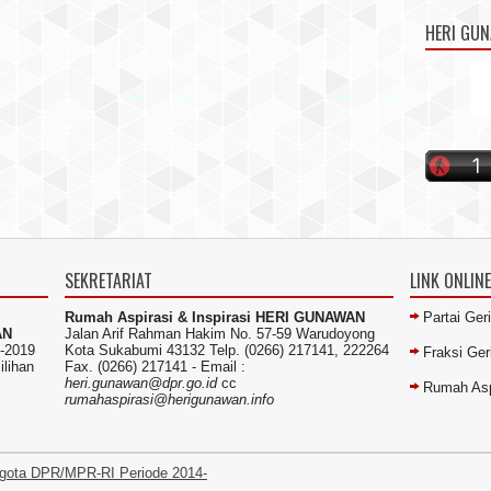
HERI GU
SEKRETARIAT
LINK ONLINE
Rumah Aspirasi & Inspirasi HERI GUNAWAN
Partai Ger
AN
Jalan Arif Rahman Hakim No. 57-59 Warudoyong
-2019
Kota Sukabumi 43132 Telp. (0266) 217141, 222264
Fraksi Ge
ilihan
Fax. (0266) 217141 -
Email :
heri.gunawan@dpr.go.id
cc
Rumah Asp
rumahaspirasi@herigunawan.info
gota DPR/MPR-RI Periode 2014-