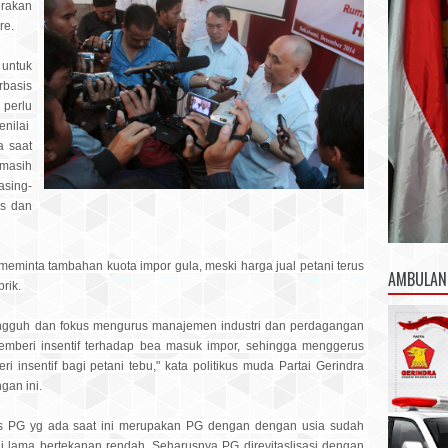
rakan
ore.
untuk
rbasis
 perlu
nilai
a saat
masih
sing-
us dan
s meminta tambahan kuota impor gula, meski harga jual petani terus
AMBULAN
brik.
ungguh dan fokus mengurus manajemen industri dan perdagangan
memberi insentif terhadap bea masuk impor, sehingga menggerus
 insentif bagi petani tebu," kata politikus muda Partai Gerindra
an ini.
as PG yg ada saat ini merupakan PG dengan dengan usia sudah
 lama bertekanan rendah. Seharusnya PG direvitaslisasi dengan