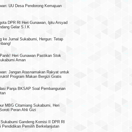
awan: UU Desa Pendorong Kemajuan
gota DPR RI Heri Gunawan, Iptu Arsyad
dang Gelar S.I.K
g ke Jurnal Sukabumi, Hergun: Tetap
mbang!
 Panik! Heri Gunawan Pastikan Stok
 Sukabumi Aman
wan: Jangan Atasnamakan Rakyat untuk
truktif Program Makan Bergizi Gratis
asi Panja BKSAP Soal Pembangunan
utan
pur MBG Citamiang Sukabumi, Heri
oroti Peran Ahli Gizi
Sukabumi Gandeng Komisi II DPR RI
i Pendidikan Pemilih Berkelanjutan