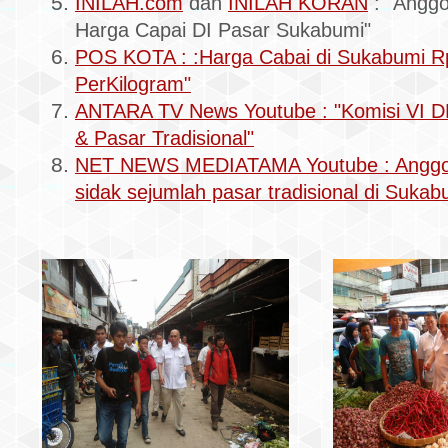
INILAH.com
dan
INILAH KORAN
: "Angg
Harga Capai DI Pasar Sukabumi"
POS KOTA : :Harga Cabai di Sukabumi R
PerKilogram"
ANTARA TV News Youtube : "Komisi VI D
& Pasar Tradisional"
NET NEWS MEDIATAMA Youtube : Anggo
sidak sejumlah pasar tradisional di Suka