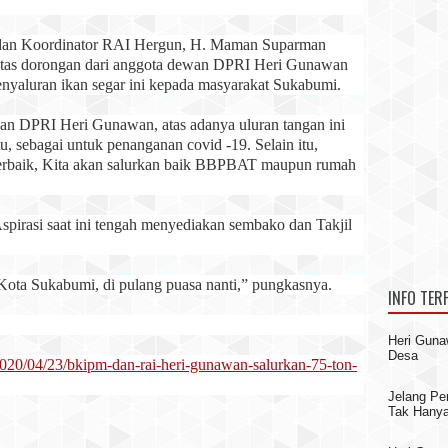
a dan Koordinator RAI Hergun, H. Maman Suparman
 atas dorongan dari anggota dewan DPRI Heri Gunawan
nyaluran ikan segar ini kepada masyarakat Sukabumi.
wan DPRI Heri Gunawan, atas adanya uluran tangan ini
, sebagai untuk penanganan covid -19. Selain itu,
u terbaik, Kita akan salurkan baik BBPBAT maupun rumah
Aspirasi saat ini tengah menyediakan sembako dan Takjil
k Kota Sukabumi, di pulang puasa nanti,” pungkasnya.
INFO TER
Heri Gun
Desa
2020/04/23/bkipm-dan-rai-heri-gunawan-salurkan-75-ton-
Jelang Pe
Tak Hanya