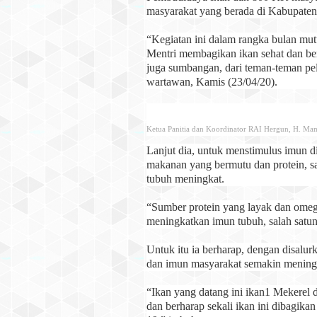
masyarakat yang berada di Kabupate
“Kegiatan ini dalam rangka bulan mut
Mentri membagikan ikan sehat dan ber
juga sumbangan, dari teman-teman pel
wartawan, Kamis (23/04/20).
Ketua Panitia dan Koordinator RAI Hergun, H. Ma
Lanjut dia, untuk menstimulus imun d
makanan yang bermutu dan protein, sa
tubuh meningkat.
“Sumber protein yang layak dan omega 
meningkatkan imun tubuh, salah satun
Untuk itu ia berharap, dengan disalur
dan imun masyarakat semakin mening
“Ikan yang datang ini ikan1 Mekerel d
dan berharap sekali ikan ini dibagik