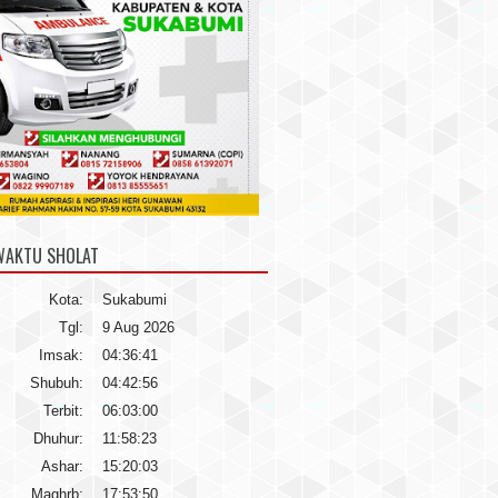
WAKTU SHOLAT
Kota:
Sukabumi
Tgl:
9 Aug 2026
Imsak:
04:36:41
Shubuh:
04:42:56
Terbit:
06:03:00
Dhuhur:
11:58:23
Ashar:
15:20:03
Maghrb:
17:53:50