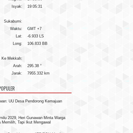
Isyak:
19:05:31
Sukabumi:
Waktu:
GMT +7
Lat:
-6.933 LS
Long:
106.833 BB
Ke Mekkah:
Arah:
295.38 °
Jarak:
7955.332 km
POPULER
awan: UU Desa Pendorong Kemajuan
milu 2029, Heri Gunawan Minta Warga
 Memilih, Tapi Ikut Mengawal