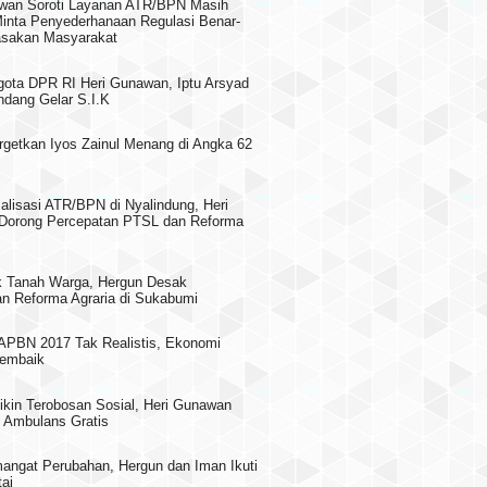
wan Soroti Layanan ATR/BPN Masih
 Minta Penyederhanaan Regulasi Benar-
asakan Masyarakat
gota DPR RI Heri Gunawan, Iptu Arsyad
dang Gelar S.I.K
rgetkan Iyos Zainul Menang di Angka 62
alisasi ATR/BPN di Nyalindung, Heri
Dorong Percepatan PTSL dan Reforma
 Tanah Warga, Hergun Desak
n Reforma Agraria di Sukabumi
PBN 2017 Tak Realistis, Ekonomi
embaik
ikin Terobosan Sosial, Heri Gunawan
 Ambulans Gratis
ngat Perubahan, Hergun dan Iman Ikuti
ai