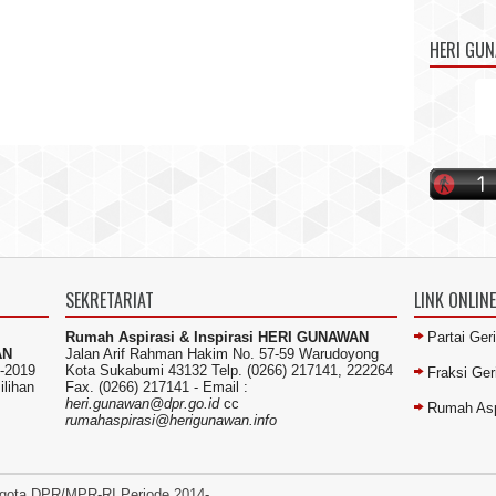
HERI GU
SEKRETARIAT
LINK ONLINE
Rumah Aspirasi & Inspirasi HERI GUNAWAN
Partai Ger
AN
Jalan Arif Rahman Hakim No. 57-59 Warudoyong
-2019
Kota Sukabumi 43132 Telp. (0266) 217141, 222264
Fraksi Ge
ilihan
Fax. (0266) 217141 -
Email :
heri.gunawan@dpr.go.id
cc
Rumah Asp
rumahaspirasi@herigunawan.info
gota DPR/MPR-RI Periode 2014-