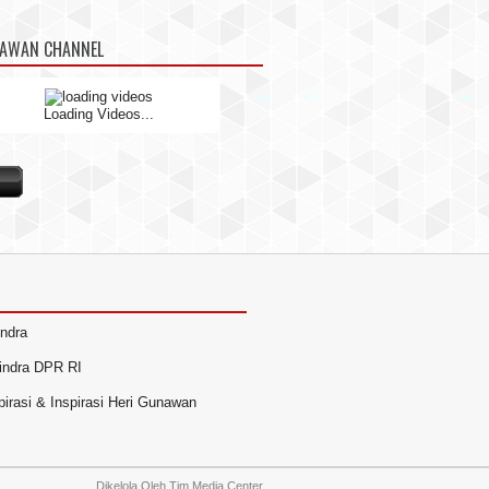
NAWAN CHANNEL
Loading Videos...
indra
rindra DPR RI
irasi & Inspirasi Heri Gunawan
Dikelola Oleh
Tim Media Center