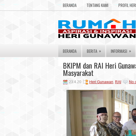
BERANDA
TENTANG KAMI
PROFIL HE
»
»
BERANDA
BERITA
INFORMASI
BKIPM dan RAI Heri Gunawa
Masyarakat
23.4.20
Heri Gunawan
,
RAI
No 