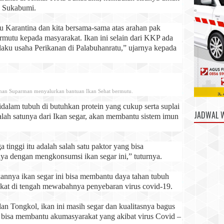
n Sukabumi.
u Karantina dan kita bersama-sama atas arahan pak
mutu kepada masyarakat. Ikan ini selain dari KKP ada
aku usaha Perikanan di Palabuhanratu,” ujarnya kepada
man Suparman menyalurkan bantuan Ikan Sehat bermutu.
idalam tubuh di butuhkan protein yang cukup serta suplai
JADWAL 
lah satunya dari Ikan segar, akan membantu sistem imun
tinggi itu adalah salah satu paktor yang bisa
ya dengan mengkonsumsi ikan segar ini,” tuturnya.
kannya ikan segar ini bisa membantu daya tahan tubuh
kat di tengah mewabahnya penyebaran virus covid-19.
an Tongkol, ikan ini masih segar dan kualitasnya bagus
an bisa membantu akumasyarakat yang akibat virus Covid –