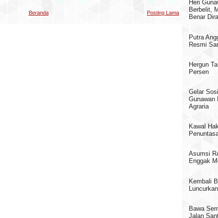
Heri Guna
Berbelit,
Beranda
Posting Lama
Benar Dir
Putra Ang
Resmi San
Hergun Ta
Persen
Gelar Sosi
Gunawan 
Agraria
Kawal Hak
Penuntasa
Asumsi RA
Enggak M
Kembali B
Luncurkan
Bawa Sema
Jalan Sant