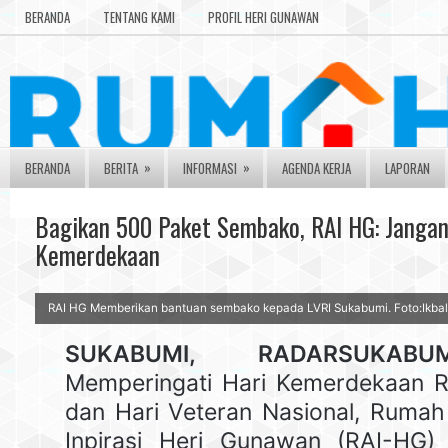
BERANDA
TENTANG KAMI
PROFIL HERI GUNAWAN
»
»
BERANDA
BERITA
INFORMASI
AGENDA KERJA
LAPORAN
Bagikan 500 Paket Sembako, RAI HG: Janga
Kemerdekaan
RAI HG Memberikan bantuan sembako kepada LVRI Sukabumi. Foto:Ikbal
SUKABUMI, RADARSUKABUM
Memperingati Hari Kemerdekaan R
dan Hari Veteran Nasional, Rumah
Inpirasi Heri Gunawan (RAI-HG