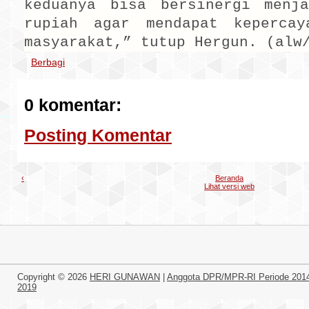
keduanya bisa bersinergi menj
rupiah agar mendapat keperca
masyarakat,” tutup Hergun. (alw
Berbagi
0 komentar:
Posting Komentar
‹
Beranda
Lihat versi web
Copyright ©
2026
HERI GUNAWAN
|
Anggota DPR/MPR-RI Periode 201
2019