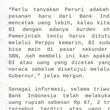
“Perlu tanyakan Peruri adaka
pesanan baru dari Bank Ind
mencetak uang lebih, kalau kita
BI dengan adanya
burden sh
Pemerintah tentu harus ditut
melalui Perppu kemarin, BI sud
bisa
main
di pasar sekunder
SBN,
nah
membeli ini kan apaka
BI atau uang yang dicetak yan
neraca sebelum disetujui melalu
Gubernur,” jelas Hergun.
Senagai informasi, selama triwu
Bank Indonesia telah melakuk
uang rupiah sebesar Rp 67, 2 tr
tersebut terdiri atas uang r