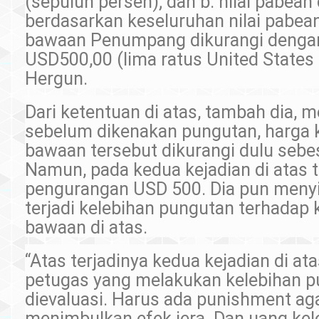
(sepuluh persen); dan b. nilai pabean
berdasarkan keseluruhan nilai pabea
bawaan Penumpang dikurangi denga
USD500,00 (lima ratus United States D
Hergun.
Dari ketentuan di atas, tambah dia, m
sebelum dikenakan pungutan, harga 
bawaan tersebut dikurangi dulu seb
Namun, pada kedua kejadian di atas t
pengurangan USD 500. Dia pun meny
terjadi kelebihan pungutan terhadap
bawaan di atas.
“Atas terjadinya kedua kejadian di at
petugas yang melakukan kelebihan p
dievaluasi. Harus ada punishment ag
menimbulkan efek jera. Dan uang kel