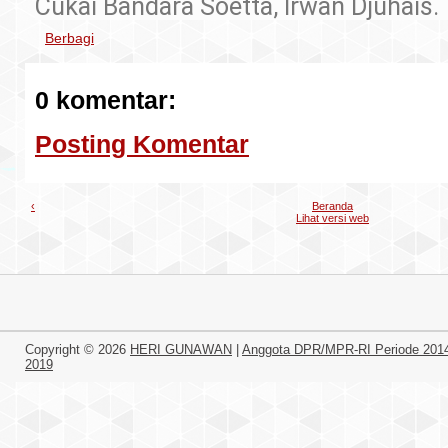
Cukai Bandara Soetta, Irwan Djuhais.
Berbagi
0 komentar:
Posting Komentar
‹
Beranda
Lihat versi web
Copyright ©
2026
HERI GUNAWAN
|
Anggota DPR/MPR-RI Periode 201
2019