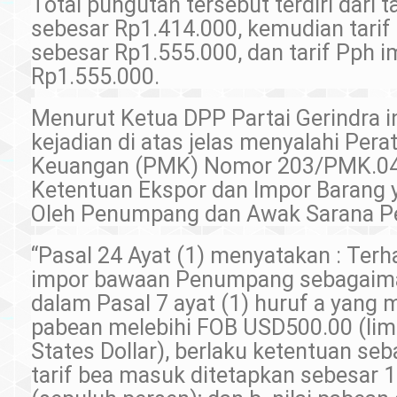
Total pungutan tersebut terdiri dari 
sebesar Rp1.414.000, kemudian tari
sebesar Rp1.555.000, dan tarif Pph 
Rp1.555.000.
Menurut Ketua DPP Partai Gerindra in
kejadian di atas jelas menyalahi Pera
Keuangan (PMK) Nomor 203/PMK.04
Ketentuan Ekspor dan Impor Barang 
Oleh Penumpang dan Awak Sarana P
“Pasal 24 Ayat (1) menyatakan : Ter
impor bawaan Penumpang sebagaim
dalam Pasal 7 ayat (1) huruf a yang me
pabean melebihi FOB USD500.00 (lim
States Dollar), berlaku ketentuan seba
tarif bea masuk ditetapkan sebesar 