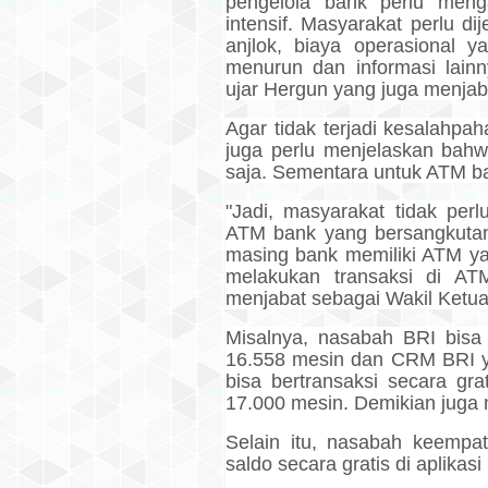
pengelola bank perlu menga
intensif. Masyarakat perlu d
anjlok, biaya operasional 
menurun dan informasi lainn
ujar Hergun yang juga menjab
Agar tidak terjadi kesalahp
juga perlu menjelaskan bahw
saja. Sementara untuk ATM ba
"Jadi, masyarakat tidak perl
ATM bank yang bersangkutan
masing bank memiliki ATM y
melakukan transaksi di ATM
menjabat sebagai Wakil Ketua
Misalnya, nasabah BRI bisa
16.558 mesin dan CRM BRI y
bisa bertransaksi secara gra
17.000 mesin. Demikian juga
Selain itu, nasabah keempa
saldo secara gratis di aplikas