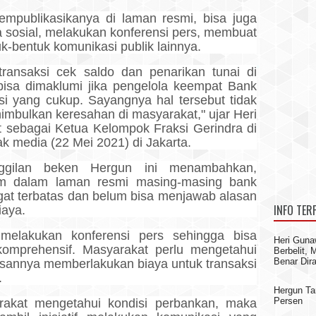
mpublikasikanya di laman resmi, bisa juga
 sosial, melakukan konferensi pers, membuat
uk-bentuk komunikasi publik lainnya.
ransaksi cek saldo dan penarikan tunai di
 bisa dimaklumi jika pengelola keempat Bank
si yang cukup. Sayangnya hal tersebut tidak
nimbulkan keresahan di masyarakat," ujar Heri
sebagai Ketua Kelompok Fraksi Gerindra di
 media (22 Mei 2021) di Jakarta.
anggilan beken Hergun ini menambahkan,
m dalam laman resmi masing-masing bank
gat terbatas dan belum bisa menjawab alasan
INFO TER
iaya.
 melakukan konferensi pers sehingga bisa
Heri Guna
omprehensif. Masyarakat perlu mengetahui
Berbelit,
Benar Dir
usannya memberlakukan biaya untuk transaksi
.
Hergun Ta
Persen
rakat mengetahui kondisi perbankan, maka