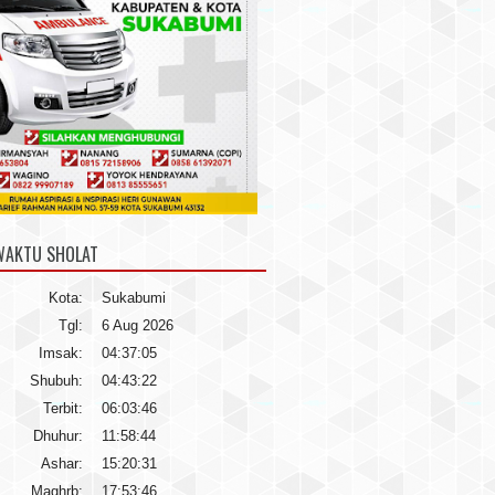
WAKTU SHOLAT
Kota:
Sukabumi
Tgl:
6 Aug 2026
Imsak:
04:37:05
Shubuh:
04:43:22
Terbit:
06:03:46
Dhuhur:
11:58:44
Ashar:
15:20:31
Maghrb:
17:53:46