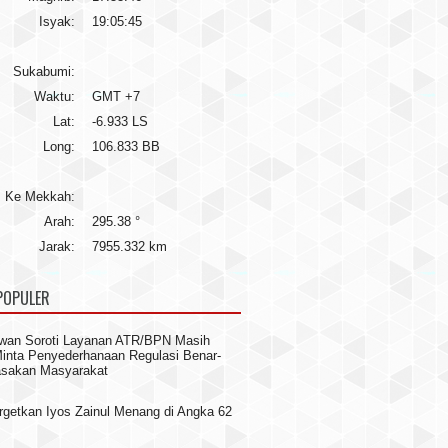
Isyak:
19:05:45
Sukabumi:
Waktu:
GMT +7
Lat:
-6.933 LS
Long:
106.833 BB
Ke Mekkah:
Arah:
295.38 °
Jarak:
7955.332 km
POPULER
wan Soroti Layanan ATR/BPN Masih
 Minta Penyederhanaan Regulasi Benar-
asakan Masyarakat
rgetkan Iyos Zainul Menang di Angka 62