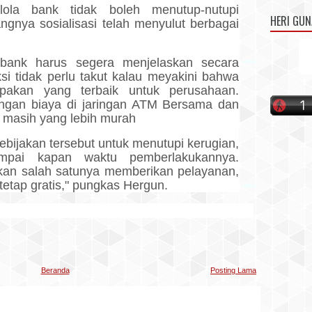
elola bank tidak boleh menutup-nutupi
HERI GU
angnya sosialisasi telah menyulut berbagai
t bank harus segera menjelaskan secara
ksi tidak perlu takut kalau meyakini bahwa
upakan yang terbaik untuk perusahaan.
engan biaya di jaringan ATM Bersama dan
 masih yang lebih murah
kebijakan tersebut untuk menutupi kerugian,
ampai kapan waktu pemberlakukannya.
kan salah satunya memberikan pelayanan,
u tetap gratis," pungkas Hergun.
Beranda
Posting Lama