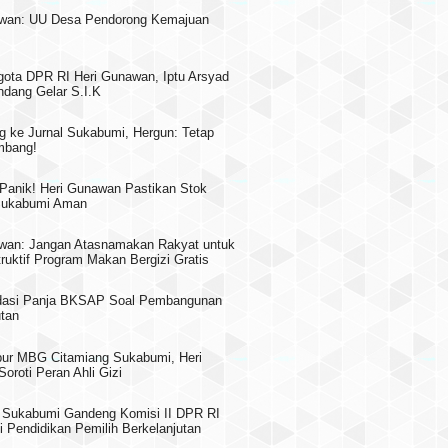
awan: UU Desa Pendorong Kemajuan
gota DPR RI Heri Gunawan, Iptu Arsyad
dang Gelar S.I.K
g ke Jurnal Sukabumi, Hergun: Tetap
mbang!
 Panik! Heri Gunawan Pastikan Stok
 Sukabumi Aman
wan: Jangan Atasnamakan Rakyat untuk
truktif Program Makan Bergizi Gratis
asi Panja BKSAP Soal Pembangunan
utan
pur MBG Citamiang Sukabumi, Heri
oroti Peran Ahli Gizi
Sukabumi Gandeng Komisi II DPR RI
i Pendidikan Pemilih Berkelanjutan