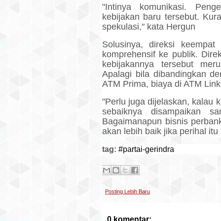
"Intinya komunikasi. Peng
kebijakan baru tersebut. Kur
spekulasi," kata Hergun
Solusinya, direksi keempa
komprehensif ke publik. Dire
kebijakannya tersebut mer
Apalagi bila dibandingkan d
ATM Prima, biaya di ATM Link
"Perlu juga dijelaskan, kalau 
sebaiknya disampaikan s
Bagaimanapun bisnis perban
akan lebih baik jika perihal it
tag:
#partai-gerindra
Posting Lebih Baru
0 komentar: