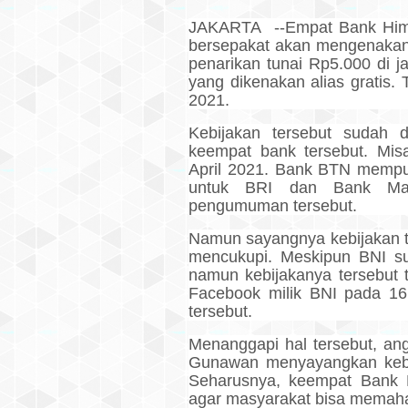
JAKARTA --Empat Bank Himb
bersepakat akan mengenakan 
penarikan tunai Rp5.000 di 
yang dikenakan alias gratis. T
2021.
Kebijakan tersebut sudah 
keempat bank tersebut. Mi
April 2021. Bank BTN mempub
untuk BRI dan Bank Mand
pengumuman tersebut.
Namun sayangnya kebijakan te
mencukupi. Meskipun BNI s
namun kebijakanya tersebut 
Facebook milik BNI pada 1
tersebut.
Menanggapi hal tersebut, an
Gunawan menyayangkan kebija
Seharusnya, keempat Bank H
agar masyarakat bisa memah