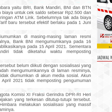
ara yaitu BRI, Bank Mandiri, BNI dan BTN
biaya untuk cek saldo sebesar Rp2.500 dan
jaringan ATM Link. Sebelumnya tak ada biaya
arif baru tersebut efektif berlaku pada 1 Juni
diumumkan di masing-masing laman resmi
salnya, Bank BNI mengumumkanya pada 16
likasikanya pada 15 April 2021. Sementara
iri tidak diketahui waktu memposting
JADWAL 
rsebut belum diikuti dengan sosialisasi yang
udah mengumumkannya di laman resminya,
tidak diumumkan di akun media sosial. Akun
6 April 2021 tidak memposting pengumuman
ggota Komisi XI Fraksi Gerindra DPR-RI Heri
kan yang terkesan ditutup-tutupi tersebut.
imbara melakukan sosialisasi yang massif
aminya.