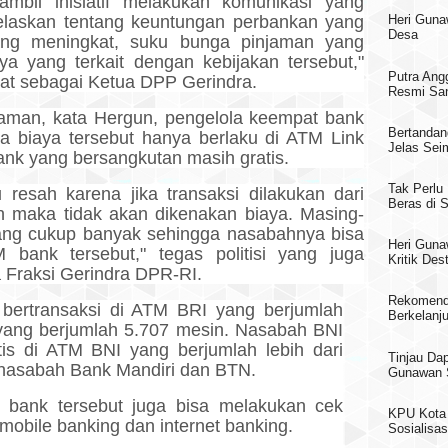
mbil inisiatif melakukan komunikasi yang
ijelaskan tentang keuntungan perbankan yang
Heri Gun
Desa
yang meningkat, suku bunga pinjaman yang
ya yang terkait dengan kebijakan tersebut,"
Putra Ang
at sebagai Ketua DPP Gerindra.
Resmi San
ahaman, kata Hergun, pengelola keempat bank
Bertandan
a biaya tersebut hanya berlaku di ATM Link
Jelas Sei
nk yang bersangkutan masih gratis.
Tak Perlu
u resah karena jika transaksi dilakukan dari
Beras di
 maka tidak akan dikenakan biaya. Masing-
ang cukup banyak sehingga nasabahnya bisa
Heri Guna
 bank tersebut," tegas politisi yang juga
Kritik Des
 Fraksi Gerindra DPR-RI.
Rekomend
 bertransaksi di ATM BRI yang berjumlah
Berkelanj
ang berjumlah 5.707 mesin. Nasabah BNI
tis di ATM BNI yang berjumlah lebih dari
Tinjau Da
 nasabah Bank Mandiri dan BTN.
Gunawan S
t bank tersebut juga bisa melakukan cek
KPU Kota 
i mobile banking dan internet banking.
Sosialisas