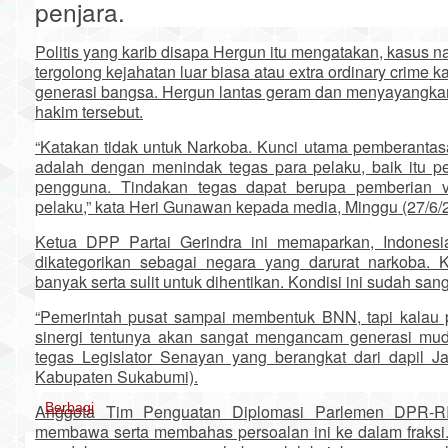
penjara.
Politis yang karib disapa Hergun itu mengatakan, kasus n
tergolong kejahatan luar biasa atau extra ordinary crime 
generasi bangsa. Hergun lantas geram dan menyayangkan
hakim tersebut.
“Katakan tidak untuk Narkoba. Kunci utama pemberantas
adalah dengan menindak tegas para pelaku, baik itu p
pengguna. Tindakan tegas dapat berupa pemberian 
pelaku,” kata Heri Gunawan kepada media, Minggu (27/6/
Ketua DPP Partai Gerindra ini memaparkan, Indonesi
dikategorikan sebagai negara yang darurat narkoba.
banyak serta sulit untuk dihentikan. Kondisi ini sudah sa
“Pemerintah pusat sampai membentuk BNN, tapi kalau
sinergi tentunya akan sangat mengancam generasi mud
tegas Legislator Senayan yang berangkat dari dapil J
Kabupaten Sukabumi).
Berbagi
Anggota Tim Penguatan Diplomasi Parlemen DPR-RI
membawa serta membahas persoalan ini ke dalam fraksi.