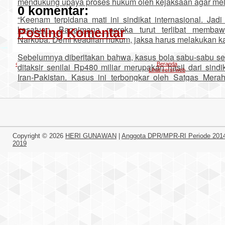
mendukung upaya proses hukum oleh kejaksaan agar mel
0 komentar:
“Keenam terpidana mati ini sindikat internasional. Jad
kesatuan. Bagaimana mereka turut terlibat memba
Posting Komentar
Narkoba. Demi keadilan hukum, jaksa harus melakukan ka
Sebelumnya diberitakan bahwa, kasus bola sabu-sabu se
‹
Beranda
ditaksir senilai Rp480 miliar merupakan hasil dari sind
Lihat versi web
Iran-Pakistan. Kasus ini terbongkar oleh Satgas Mera
dengan jumlah tersangka sebanyak 13 orang. Sabu ters
rumah di Perumahan Taman Anggrek Sukaraja, Sukabumi.
13 pelaku diketahui mendapat vonis hukuman m
Sukabumi.
(izo)
Copyright ©
2026
HERI GUNAWAN
|
Anggota DPR/MPR-RI Periode 201
2019