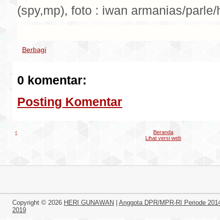
(spy,mp), foto : iwan armanias/parle/h
Berbagi
0 komentar:
Posting Komentar
‹
Beranda
Lihat versi web
Copyright ©
2026
HERI GUNAWAN
|
Anggota DPR/MPR-RI Periode 201
2019