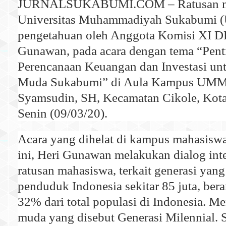
JURNALSUKABUMI.COM – Ratusan m
Universitas Muhammadiyah Sukabumi (
pengetahuan oleh Anggota Komisi XI D
Gunawan, pada acara dengan tema “Pen
Perencanaan Keuangan dan Investasi un
Muda Sukabumi” di Aula Kampus UMMI
Syamsudin, SH, Kecamatan Cikole, Kot
Senin (09/03/20).
Acara yang dihelat di kampus mahasiswa
ini, Heri Gunawan melakukan dialog int
ratusan mahasiswa, terkait generasi ya
penduduk Indonesia sekitar 85 juta, berar
32% dari total populasi di Indonesia. M
muda yang disebut Generasi Milennial. 