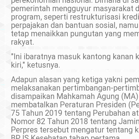
perekonomian nasional. Dimana di sat
pemerintah mengguyur masyarakat d
program, seperti restrukturisasi kredi
perpajakan dan bantuan sosial, namun 
tetap menaikkan pungutan yang me
rakyat.
"Ini ibaratnya masuk kantong kanan 
kiri," ketusnya.
Adapun alasan yang ketiga yakni pe
melaksanakan pertimbangan-pertim
disampaikan Mahkamah Agung (MA)
membatalkan Peraturan Presiden (P
75 Tahun 2019 tentang Perubahan at
Nomor 82 Tahun 2018 tentang Jamin
Perpres tersebut mengatur tentang k
BPJS Kesehatan tahap pertama.