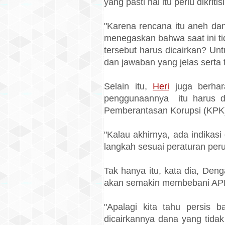
yang pasti hal itu perlu dikrit
"Karena rencana itu aneh dan 
menegaskan bahwa saat ini tid
tersebut harus dicairkan? Un
dan jawaban yang jelas serta 
Selain itu,
Heri
juga berhar
penggunaannya itu harus dire
Pemberantasan Korupsi (KPK
"Kalau akhirnya, ada indikasi
langkah sesuai peraturan per
Tak hanya itu, kata dia, Den
akan semakin membebani AP
"Apalagi kita tahu persis
dicairkannya dana yang tida