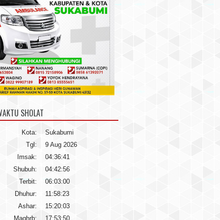
WAKTU SHOLAT
Kota:
Sukabumi
Tgl:
9 Aug 2026
Imsak:
04:36:41
Shubuh:
04:42:56
Terbit:
06:03:00
Dhuhur:
11:58:23
Ashar:
15:20:03
Maghrb:
17:53:50