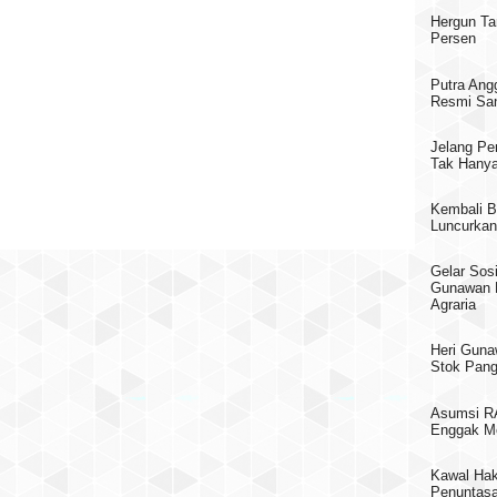
Hergun Ta
Persen
Putra Ang
Resmi San
Jelang Pe
Tak Hanya
Kembali B
Luncurkan
Gelar Sosi
Gunawan 
Agraria
Heri Guna
Stok Pang
Asumsi RA
Enggak M
Kawal Hak
Penuntasa