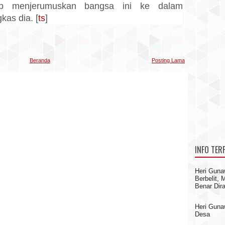
gap menjerumuskan bangsa ini ke dalam
kas dia. [
ts
]
Beranda
Posting Lama
INFO TER
Heri Guna
Berbelit,
Benar Dir
Heri Gun
Desa