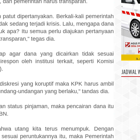
isi, dan pemerintah harus transparan.
patut dipertanyakan. Berkali-kali pemerintah
ak sedang terjadi krisis. Lalu, mengapa dana
tuk apa? Itu semua perlu diajukan pertanyaan
transparan," tegas dia.
ap agar dana yang dicairkan tidak sesuai
spon oleh institusi terkait, seperti Komisi
).
JADWAL 
 diskresi yang koruptif maka KPK harus ambil
undang-undangan yang berlaku," tandas dia.
gan status pinjaman, maka pencairan dana itu
BN.
 bahwa utang kita terus menumpuk. Dengan
k sesuai peruntukannya itu, maka Pemerintah