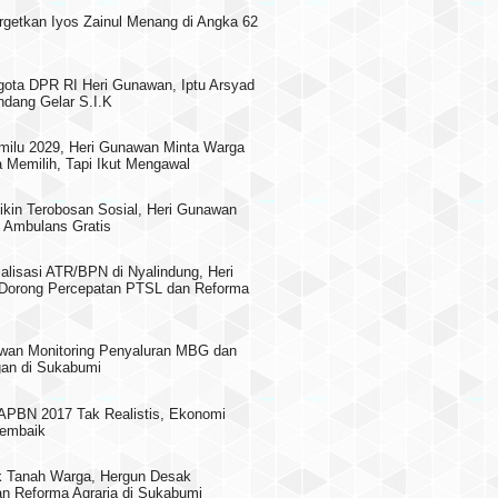
rgetkan Iyos Zainul Menang di Angka 62
gota DPR RI Heri Gunawan, Iptu Arsyad
dang Gelar S.I.K
milu 2029, Heri Gunawan Minta Warga
 Memilih, Tapi Ikut Mengawal
ikin Terobosan Sosial, Heri Gunawan
 Ambulans Gratis
alisasi ATR/BPN di Nyalindung, Heri
Dorong Percepatan PTSL dan Reforma
wan Monitoring Penyaluran MBG dan
an di Sukabumi
PBN 2017 Tak Realistis, Ekonomi
embaik
 Tanah Warga, Hergun Desak
n Reforma Agraria di Sukabumi