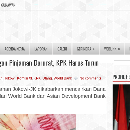
RI GUNAWAN
»
»
AGENDA KERJA
LAPORAN
GALERI
GERINDRA
WEBLINK
gan Pinjaman Darurat, KPK Harus Turun
PROFIL H
an
,
Jokowi
,
Komisi XI
,
KPK
,
Utang
,
World Bank
No comments
ahan Jokowi-JK dikabarkan mencairkan Dana
ari World Bank dan Asian Development Bank