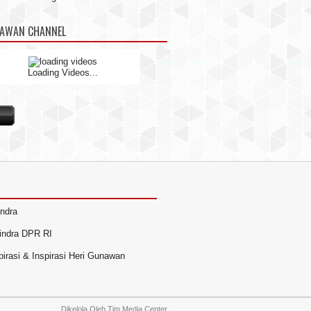
NAWAN CHANNEL
Loading Videos...
indra
rindra DPR RI
irasi & Inspirasi Heri Gunawan
Dikelola Oleh
Tim Media Center