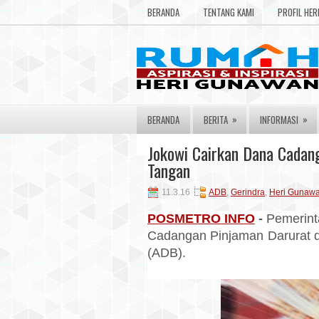
BERANDA
TENTANG KAMI
PROFIL HE
»
»
BERANDA
BERITA
INFORMASI
Jokowi Cairkan Dana Cadan
Tangan
11.3.16
ADB
,
Gerindra
,
Heri Gunaw
POSMETRO INFO
-
Pemerint
Cadangan Pinjaman Darurat d
(ADB).