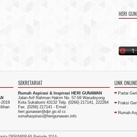
HERI GU
SEKRETARIAT
LINK ONLINE
Rumah Aspirasi & Inspirasi HERI GUNAWAN
Partai Ger
AN
Jalan Arif Rahman Hakim No. 57-59 Warudoyong
-2019
Kota Sukabumi 43132 Telp. (0266) 217141, 222264
Fraksi Ge
ilihan
Fax. (0266) 217141 -
Email :
heri.gunawan@dpr.go.id
cc
Rumah Asp
rumahaspirasi@herigunawan.info
gota DPR/MPR-RI Periode 2014-