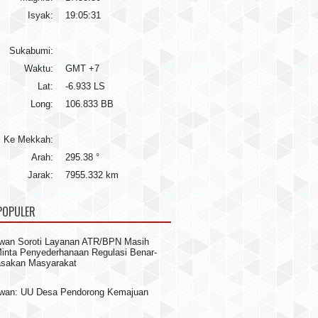
Isyak:
19:05:31
Sukabumi:
Waktu:
GMT +7
Lat:
-6.933 LS
Long:
106.833 BB
Ke Mekkah:
Arah:
295.38 °
Jarak:
7955.332 km
POPULER
wan Soroti Layanan ATR/BPN Masih
 Minta Penyederhanaan Regulasi Benar-
asakan Masyarakat
awan: UU Desa Pendorong Kemajuan