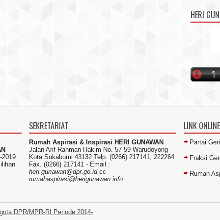
HERI GU
SEKRETARIAT
LINK ONLINE
Rumah Aspirasi & Inspirasi HERI GUNAWAN
Partai Ger
AN
Jalan Arif Rahman Hakim No. 57-59 Warudoyong
-2019
Kota Sukabumi 43132 Telp. (0266) 217141, 222264
Fraksi Ge
ilihan
Fax. (0266) 217141 -
Email :
heri.gunawan@dpr.go.id
cc
Rumah Asp
rumahaspirasi@herigunawan.info
gota DPR/MPR-RI Periode 2014-