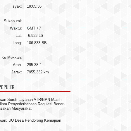
Isyak:
19:05:36
Sukabumi:
Waktu:
GMT +7
Lat:
-6.933 LS
Long:
106.833 BB
Ke Mekkah:
Arah:
295.38 °
Jarak:
7955.332 km
POPULER
wan Soroti Layanan ATR/BPN Masih
 Minta Penyederhanaan Regulasi Benar-
asakan Masyarakat
awan: UU Desa Pendorong Kemajuan