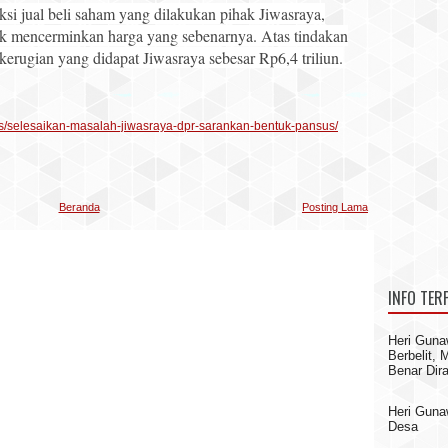
ksi jual beli saham yang dilakukan pihak Jiwasraya,
ak mencerminkan harga yang sebenarnya. Atas tindakan
rugian yang didapat Jiwasraya sebesar Rp6,4 triliun.
s/selesaikan-masalah-jiwasraya-dpr-sarankan-bentuk-pansus/
Beranda
Posting Lama
INFO TER
Heri Guna
Berbelit,
Benar Dir
Heri Gun
Desa