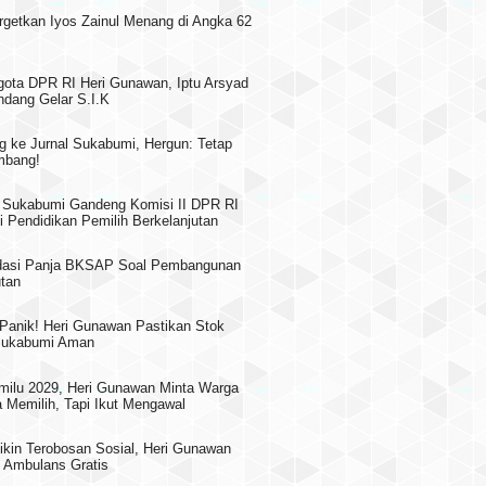
rgetkan Iyos Zainul Menang di Angka 62
gota DPR RI Heri Gunawan, Iptu Arsyad
dang Gelar S.I.K
g ke Jurnal Sukabumi, Hergun: Tetap
mbang!
Sukabumi Gandeng Komisi II DPR RI
i Pendidikan Pemilih Berkelanjutan
asi Panja BKSAP Soal Pembangunan
utan
 Panik! Heri Gunawan Pastikan Stok
 Sukabumi Aman
milu 2029, Heri Gunawan Minta Warga
 Memilih, Tapi Ikut Mengawal
ikin Terobosan Sosial, Heri Gunawan
 Ambulans Gratis