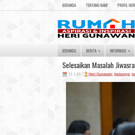
BERANDA
TENTANG KAMI
PROFIL HE
»
»
BERANDA
BERITA
INFORMASI
Selesaikan Masalah Jiwasr
21.1.20
Heri Gunawan
,
jiwasraya
,
p