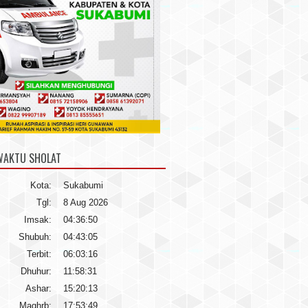
WAKTU SHOLAT
Kota:
Sukabumi
Tgl:
8 Aug 2026
Imsak:
04:36:50
Shubuh:
04:43:05
Terbit:
06:03:16
Dhuhur:
11:58:31
Ashar:
15:20:13
Maghrb:
17:53:49