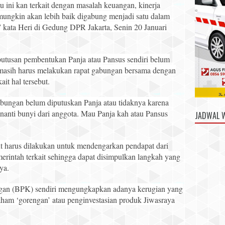
u ini kan terkait dengan masalah keuangan, kinerja
ungkin akan lebih baik digabung menjadi satu dalam
,” kata Heri di Gedung DPR Jakarta, Senin 20 Januari
utusan pembentukan Panja atau Pansus sendiri belum
masih harus melakukan rapat gabungan bersama dengan
ait hal tersebut.
gabungan belum diputuskan Panja atau tidaknya karena
 nanti bunyi dari anggota. Mau Panja kah atau Pansus
JADWAL 
ut harus dilakukan untuk mendengarkan pendapat dari
rintah terkait sehingga dapat disimpulkan langkah yang
ya.
an (BPK) sendiri mengungkapkan adanya kerugian yang
saham ‘gorengan’ atau penginvestasian produk Jiwasraya