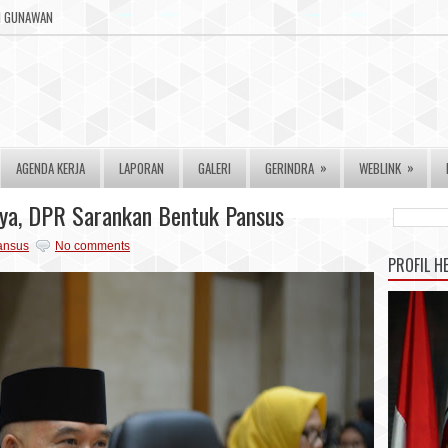
RI GUNAWAN
»
»
AGENDA KERJA
LAPORAN
GALERI
GERINDRA
WEBLINK
aya, DPR Sarankan Bentuk Pansus
ansus
No comments
PROFIL H