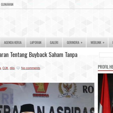
RI GUNAWAN
»
»
AGENDA KERJA
LAPORAN
GALERI
GERINDRA
WEBLINK
aran Tentang Buyback Saham Tanpa
PROFIL H
a
,
OJK
,
rilis
No comments