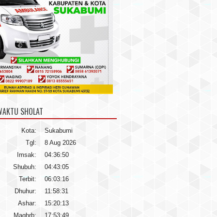
WAKTU SHOLAT
Kota:
Sukabumi
Tgl:
8 Aug 2026
Imsak:
04:36:50
Shubuh:
04:43:05
Terbit:
06:03:16
Dhuhur:
11:58:31
Ashar:
15:20:13
Maghrb:
17:53:49