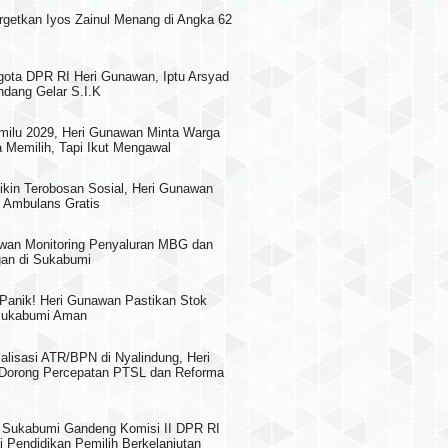
rgetkan Iyos Zainul Menang di Angka 62
gota DPR RI Heri Gunawan, Iptu Arsyad
dang Gelar S.I.K
milu 2029, Heri Gunawan Minta Warga
 Memilih, Tapi Ikut Mengawal
ikin Terobosan Sosial, Heri Gunawan
 Ambulans Gratis
wan Monitoring Penyaluran MBG dan
an di Sukabumi
 Panik! Heri Gunawan Pastikan Stok
 Sukabumi Aman
alisasi ATR/BPN di Nyalindung, Heri
Dorong Percepatan PTSL dan Reforma
Sukabumi Gandeng Komisi II DPR RI
i Pendidikan Pemilih Berkelanjutan