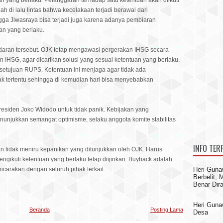
uan yang berlaku. Pelanggaran terhadap satu ketentuan akan diikuti
h di lalu lintas bahwa kecelakaan terjadi berawal dari
gga Jiwasraya bisa terjadi juga karena adanya pembiaran
an yang berlaku.
daran tersebut. OJK tetap mengawasi pergerakan IHSG secara
n IHSG, agar dicarikan solusi yang sesuai ketentuan yang berlaku,
etujuan RUPS. Ketentuan ini menjaga agar tidak ada
 tertentu sehingga di kemudian hari bisa menyebabkan
siden Joko Widodo untuk tidak panik. Kebijakan yang
unjukkan semangat optimisme, selaku anggota komite stabilitas
INFO TER
n tidak meniru kepanikan yang ditunjukkan oleh OJK. Harus
gikuti ketentuan yang berlaku tetap diijinkan. Buyback adalah
icarakan dengan seluruh pihak terkait.
Heri Guna
Berbelit,
Benar Dir
Heri Gun
Beranda
Posting Lama
Desa