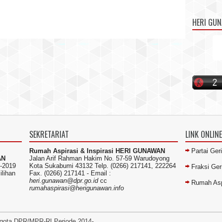
HERI GU
SEKRETARIAT
LINK ONLINE
Rumah Aspirasi & Inspirasi HERI GUNAWAN
Partai Ger
AN
Jalan Arif Rahman Hakim No. 57-59 Warudoyong
-2019
Kota Sukabumi 43132 Telp. (0266) 217141, 222264
Fraksi Ge
ilihan
Fax. (0266) 217141 -
Email :
heri.gunawan@dpr.go.id
cc
Rumah Asp
rumahaspirasi@herigunawan.info
gota DPR/MPR-RI Periode 2014-