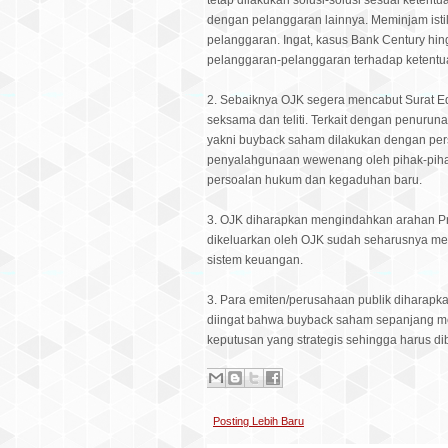
tetap dilakukan solusi-solusi sesuai ketent
dengan pelanggaran lainnya. Meminjam istila
pelanggaran. Ingat, kasus Bank Century hin
pelanggaran-pelanggaran terhadap ketentu
2. Sebaiknya OJK segera mencabut Surat E
seksama dan teliti. Terkait dengan penuruna
yakni buyback saham dilakukan dengan pers
penyalahgunaan wewenang oleh pihak-pihak
persoalan hukum dan kegaduhan baru.
3. OJK diharapkan mengindahkan arahan Pre
dikeluarkan oleh OJK sudah seharusnya men
sistem keuangan.
3. Para emiten/perusahaan publik diharapka
diingat bahwa buyback saham sepanjang men
keputusan yang strategis sehingga harus dib
Posting Lebih Baru