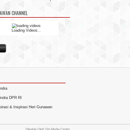
NAWAN CHANNEL
Loading Videos...
indra
rindra DPR RI
irasi & Inspirasi Heri Gunawan
Dikelola Oleh
Tim Media Center