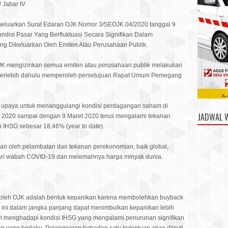
/ Jabar IV
luarkan Surat Edaran OJK Nomor 3/SEOJK.04/2020 tanggal 9
ndisi Pasar Yang Berfluktuasi Secara Signifikan Dalam
g Dikeluarkan Oleh Emiten Atau Perusahaan Publik.
OJK mengizinkan semua emiten atau perusahaan publik melakukan
 terlebih dahulu memperoleh persetujuan Rapat Umum Pemegang
ai upaya untuk menanggulangi kondisi perdagangan saham di
JADWAL 
n 2020 sampai dengan 9 Maret 2020 terus mengalami tekanan
n IHSG sebesar 18,46% (year to date).
an oleh pelambatan dan tekanan perekonomian, baik global,
dari wabah COVID-19 dan melemahnya harga minyak dunia.
:
an oleh OJK adalah bentuk kepanikan karena membolehkan buyback
ini dalam jangka panjang dapat menimbulkan kepanikan lebih
am menghadapi kondisi IHSG yang mengalami penurunan signifikan