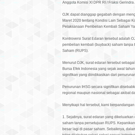
Anggota Komisi XI DPR RI / Fraksi Gerindra 
OJK dapat dianggap gegabah dengan menge
Maret 2020 tentang Kondisi Lain Sebagai Ko
Pelaksanaan Pembelian Kembali Saham Yan
Kontroversi Surat Edaran tersebut adalah 
pembelian kembali (buyback) saham tanpa
Saham (RUPS).
Menurut OJK, surat edaran tersebut sebag
Bursa Efek Indonesia yang sejak awal tahu
signifikan yang diindikasikan dari penuruna
Penurunan IHSG secara signifikan disebabk
regional maupun nasional sebagai akibat 
Menyikapi hal tersebut, kami berpandangan 
1. Sejatinya, surat edaran yang dikeluark
saham tanpa persetujuan RUPS. Kepanikan 
besar lagi di pasar saham. Sebaiknya, dal