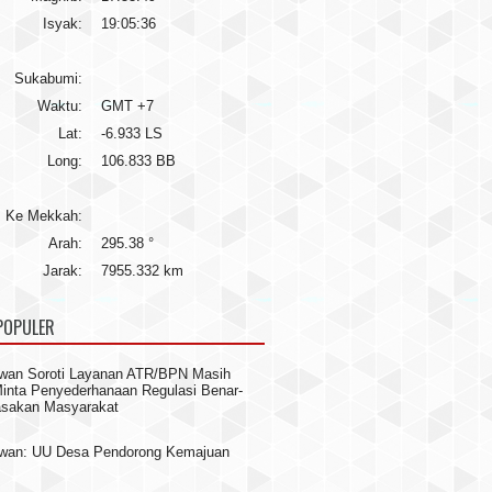
Isyak:
19:05:36
Sukabumi:
Waktu:
GMT +7
Lat:
-6.933 LS
Long:
106.833 BB
Ke Mekkah:
Arah:
295.38 °
Jarak:
7955.332 km
POPULER
wan Soroti Layanan ATR/BPN Masih
 Minta Penyederhanaan Regulasi Benar-
asakan Masyarakat
awan: UU Desa Pendorong Kemajuan