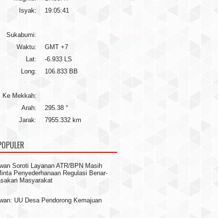
Isyak:
19:05:41
Sukabumi:
Waktu:
GMT +7
Lat:
-6.933 LS
Long:
106.833 BB
Ke Mekkah:
Arah:
295.38 °
Jarak:
7955.332 km
POPULER
wan Soroti Layanan ATR/BPN Masih
 Minta Penyederhanaan Regulasi Benar-
asakan Masyarakat
awan: UU Desa Pendorong Kemajuan