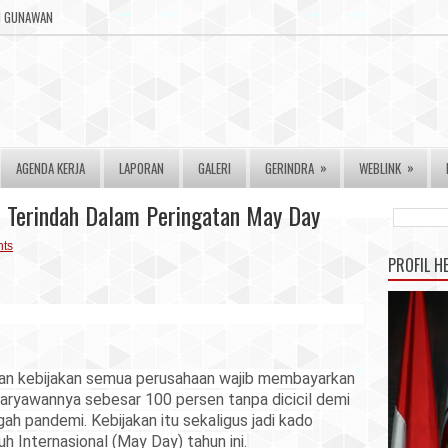
RI GUNAWAN
»
»
AGENDA KERJA
LAPORAN
GALERI
GERINDRA
WEBLINK
 Terindah Dalam Peringatan May Day
ts
PROFIL H
an kebijakan semua perusahaan wajib membayarkan
karyawannya sebesar 100 persen tanpa dicicil demi
ah pandemi. Kebijakan itu sekaligus jadi kado
h Internasional (May Day) tahun ini.