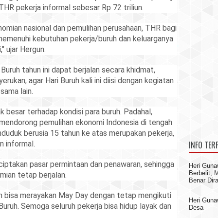
THR pekerja informal sebesar Rp 72 triliun.
onomian nasional dan pemulihan perusahaan, THR bagi
memenuhi kebutuhan pekerja/buruh dan keluarganya
," ujar Hergun.
Buruh tahun ini dapat berjalan secara khidmat,
erukan, agar Hari Buruh kali ini diisi dengan kegiatan
 sama lain.
besar terhadap kondisi para buruh. Padahal,
i mendorong pemulihan ekonomi Indonesia di tengah
nduduk berusia 15 tahun ke atas merupakan pekerja,
n informal.
INFO TER
iptakan pasar permintaan dan penawaran, sehingga
Heri Guna
Berbelit,
ian tetap berjalan.
Benar Dir
h bisa merayakan May Day dengan tetap mengikuti
Heri Gun
Buruh. Semoga seluruh pekerja bisa hidup layak dan
Desa