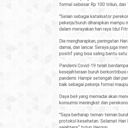
formal sebesar Rp 100 triliun, dan 
"Selain sebagai katalisator perek
pekerja/buruh diharapkan mampu 
dalam merayakan hari raya Idul Fitri
Dia mengharapkan, peringatan Hari 
damai, dan lancar. Seraya juga meny
positif yang bisa saling bantu satu
Pandemi Covid-19 telah berdampak 
kesejahteraan buruh berkontribus
pandemi. Hampir setengah dari pe
baik sebagai pekerja formal maupu
Daya beli yang memadai akan menc
konsumsi meningkat dan perekonom
"Saya berharap teman-teman buru
protokol kesehatan. Selamat Hari 
sejahtera," tutup Hergun.