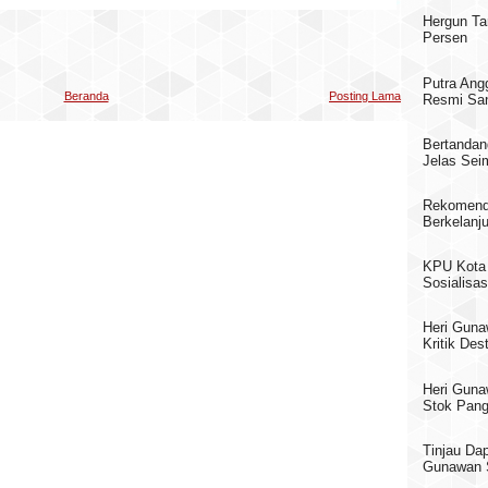
Hergun Ta
Persen
Putra Ang
Beranda
Posting Lama
Resmi San
Bertandan
Jelas Sei
Rekomend
Berkelanj
KPU Kota 
Sosialisas
Heri Guna
Kritik Des
Heri Guna
Stok Pang
Tinjau Da
Gunawan S