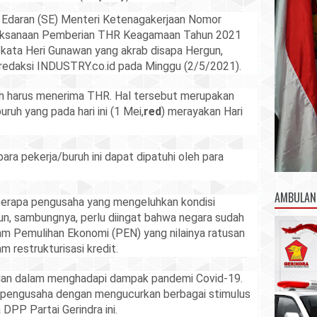
 Edaran (SE) Menteri Ketenagakerjaan Nomor
aksanaan Pemberian THR Keagamaan Tahun 2021
 kata Heri Gunawan yang akrab disapa Hergun,
 redaksi INDUSTRY.co.id pada Minggu (2/5/2021).
ah harus menerima THR. Hal tersebut merupakan
ruh yang pada hari ini (1 Mei,
red
) merayakan Hari
ara pekerja/buruh ini dapat dipatuhi oleh para
AMBULAN
erapa pengusaha yang mengeluhkan kondisi
un, sambungnya, perlu diingat bahwa negara sudah
m Pemulihan Ekonomi (PEN) yang nilainya ratusan
m restrukturisasi kredit.
irian dalam menghadapi dampak pandemi Covid-19.
 pengusaha dengan mengucurkan berbagai stimulus
 DPP Partai Gerindra ini.