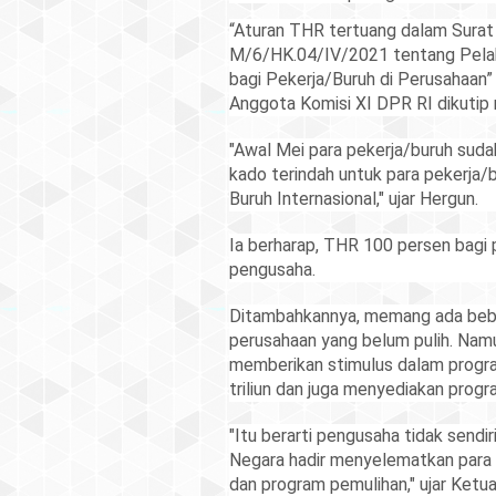
“Aturan THR tertuang dalam Surat
M/6/HK.04/IV/2021 tentang Pel
bagi Pekerja/Buruh di Perusahaan”
Anggota Komisi XI DPR RI dikutip
"Awal Mei para pekerja/buruh sud
kado terindah untuk para pekerja/bu
Buruh Internasional," ujar Hergun.
Ia berharap, THR 100 persen bagi p
pengusaha.
Ditambahkannya, memang ada beb
perusahaan yang belum pulih. Nam
memberikan stimulus dalam progra
triliun dan juga menyediakan progra
"Itu berarti pengusaha tidak send
Negara hadir menyelematkan para
dan program pemulihan," ujar Ketua