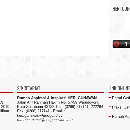
HERI GU
SEKRETARIAT
LINK ONLINE
Rumah Aspirasi & Inspirasi HERI GUNAWAN
Partai Ger
AN
Jalan Arif Rahman Hakim No. 57-59 Warudoyong
-2019
Kota Sukabumi 43132 Telp. (0266) 217141, 222264
Fraksi Ge
ilihan
Fax. (0266) 217141 -
Email :
heri.gunawan@dpr.go.id
cc
Rumah Asp
rumahaspirasi@herigunawan.info