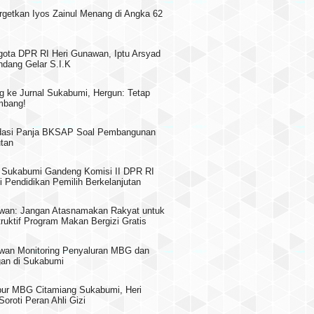
rgetkan Iyos Zainul Menang di Angka 62
gota DPR RI Heri Gunawan, Iptu Arsyad
dang Gelar S.I.K
g ke Jurnal Sukabumi, Hergun: Tetap
mbang!
asi Panja BKSAP Soal Pembangunan
utan
Sukabumi Gandeng Komisi II DPR RI
i Pendidikan Pemilih Berkelanjutan
wan: Jangan Atasnamakan Rakyat untuk
truktif Program Makan Bergizi Gratis
wan Monitoring Penyaluran MBG dan
an di Sukabumi
pur MBG Citamiang Sukabumi, Heri
oroti Peran Ahli Gizi