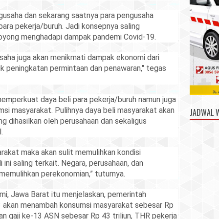
usaha dan sekarang saatnya para pengusaha
ra pekerja/buruh. Jadi konsepnya saling
royong menghadapi dampak pandemi Covid-19.
usaha juga akan menikmati dampak ekonomi dari
k peningkatan permintaan dan penawaran," tegas
emperkuat daya beli para pekerja/buruh namun juga
si masyarakat. Pulihnya daya beli masyarakat akan
JADWAL 
g dihasilkan oleh perusahaan dan sekaligus
.
rakat maka akan sulit memulihkan kondisi
ini saling terkait. Negara, perusahaan, dan
i memulihkan perekonomian,” tuturnya.
bumi, Jawa Barat itu menjelaskan, pemerintah
3 akan menambah konsumsi masyarakat sebesar Rp
dan gaji ke-13 ASN sebesar Rp 43 triliun, THR pekerja