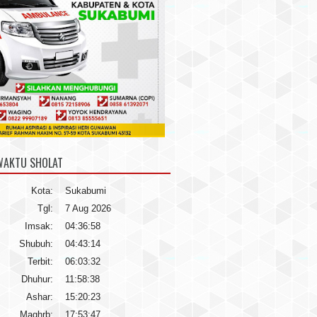
WAKTU SHOLAT
Kota:
Sukabumi
Tgl:
7 Aug 2026
Imsak:
04:36:58
Shubuh:
04:43:14
Terbit:
06:03:32
Dhuhur:
11:58:38
Ashar:
15:20:23
Maghrb:
17:53:47