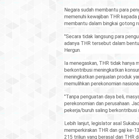
Negara sudah membantu para peng
memenuhi kewajiban THR kepada pa
membantu dalam bingkai gotong 
"Secara tidak langsung para peng
adanya THR tersebut dalam bentu
Hergun.
Ia menegaskan, THR tidak hanya m
berkontribusi meningkatkan konsum
meningkatkan penjualan produk yan
memulihkan perekonomian nasional
"Tanpa penguatan daya beli, masya
perekonomian dan perusahaan. Jadi 
pekerja/buruh saling berkontribus
Lebih lanjut, legislator asal Suka
memperkirakan THR dan gaji ke-1
215 triliun yang berasal dari THR 