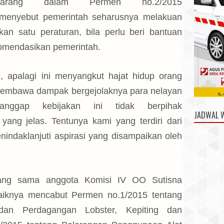
karang dalam Permen no.2/2015
 menyebut pemerintah seharusnya melakuan
kan satu peraturan, bila perlu beri bantuan
komendasikan pemerintah.
g, apalagi ini menyangkut hajat hidup orang
membawa dampak bergejolaknya para nelayan
anggap kebijakan ini tidak berpihak
JADWAL 
yang jelas. Tentunya kami yang terdiri dari
nindaklanjuti aspirasi yang disampaikan oleh
ang sama anggota Komisi IV OO Sutisna
aiknya mencabut Permen no.1/2015 tentang
dan Perdagangan Lobster, Kepiting dan