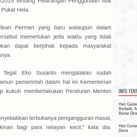
/2015 tentang Pelarangan Penggunaan Alat
 Pukat Hela.
bitkan Permen yang baru walaupun dalam
ersebut memerlukan jeda waktu yang tidak
apkan dapat berpihak kepada masyarakat
snya.
 Tegal Eko Susanto mengatakan sudah
amun pemerintah dalam hal ini Kementerian
INFO TER
ap kukuh memberlakukan Peraturan Menteri
Heri Guna
Berbelit,
Benar Dir
 menyebabkan terbukanya pengangguran masal,
Heri Gun
inan bagi para nelayan kecil," kata dia.
Desa