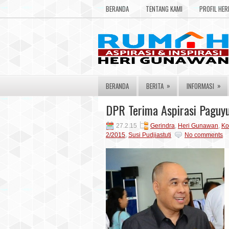
BERANDA
TENTANG KAMI
PROFIL HE
»
»
BERANDA
BERITA
INFORMASI
DPR Terima Aspirasi Paguy
27.2.15
Gerindra
,
Heri Gunawan
,
Ko
2/2015
,
Susi Pudjiastuti
No comments