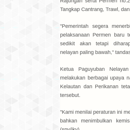
Rajungan serta Permen no.2
Tangkap Cantrang, Trawl, dan
"Pemerintah segera mener
pelaksanaan Permen baru t
sedikit akan tetapi dihar
nelayan paling bawah," tanda
Ketua Paguyuban Nelayan
melakukan berbagai upaya n
Kelautan dan Perikanan tet
tersebut.
"Kami menilai peraturan ini
bahkan menimbulkan kemisk
(spy/iky)