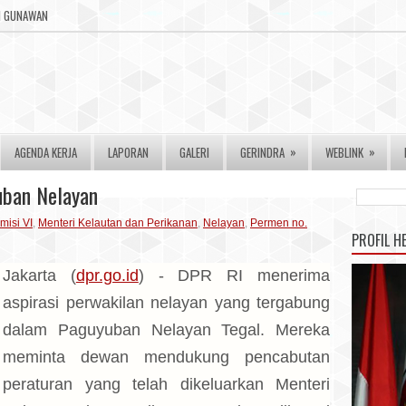
RI GUNAWAN
»
»
AGENDA KERJA
LAPORAN
GALERI
GERINDRA
WEBLINK
uban Nelayan
misi VI
,
Menteri Kelautan dan Perikanan
,
Nelayan
,
Permen no.
PROFIL H
Jakarta (
dpr.go.id
) - DPR RI menerima
aspirasi perwakilan nelayan yang tergabung
dalam Paguyuban Nelayan Tegal. Mereka
meminta dewan mendukung pencabutan
peraturan yang telah dikeluarkan Menteri