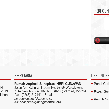
HERI GU
SEKRETARIAT
LINK ONLINE
Rumah Aspirasi & Inspirasi HERI GUNAWAN
Partai Ger
AN
Jalan Arif Rahman Hakim No. 57-59 Warudoyong
-2019
Kota Sukabumi 43132 Telp. (0266) 217141, 222264
Fraksi Ge
ilihan
Fax. (0266) 217141 -
Email :
heri.gunawan@dpr.go.id
cc
Rumah Asp
rumahaspirasi@herigunawan.info