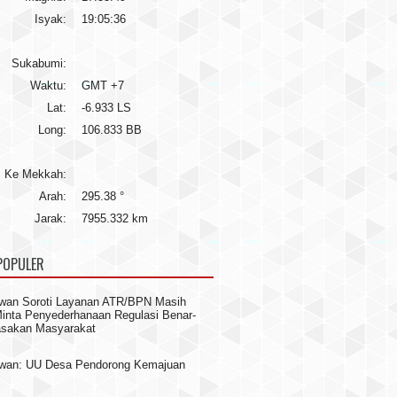
Isyak:
19:05:36
Sukabumi:
Waktu:
GMT +7
Lat:
-6.933 LS
Long:
106.833 BB
Ke Mekkah:
Arah:
295.38 °
Jarak:
7955.332 km
POPULER
wan Soroti Layanan ATR/BPN Masih
 Minta Penyederhanaan Regulasi Benar-
asakan Masyarakat
awan: UU Desa Pendorong Kemajuan