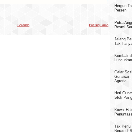
Hergun Ta
Persen
Putra Ang
Beranda
Posting Lama
Resmi San
Jelang Pe
Tak Hanya
Kembali B
Luncurkan
Gelar Sosi
Gunawan 
Agraria
Heri Guna
Stok Pang
Kawal Hak
Penuntasa
Tak Perlu
Beras di