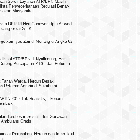
wan Soroti Layanan ATR/BPN Masih
 Minta Penyederhanaan Regulasi Benar-
asakan Masyarakat
gota DPR RI Heri Gunawan, Iptu Arsyad
dang Gelar S.I.K
rgetkan Iyos Zainul Menang di Angka 62
alisasi ATR/BPN di Nyalindung, Heri
Dorong Percepatan PTSL dan Reforma
 Tanah Warga, Hergun Desak
n Reforma Agraria di Sukabumi
PBN 2017 Tak Realistis, Ekonomi
embaik
ikin Terobosan Sosial, Heri Gunawan
 Ambulans Gratis
ngat Perubahan, Hergun dan Iman Ikuti
ai