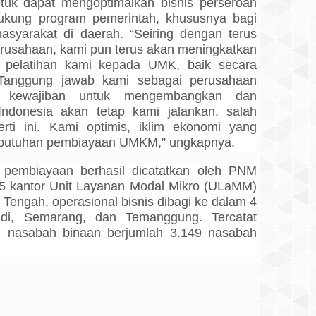
ntuk dapat mengoptimalkan bisnis perseroan
ung program pemerintah, khususnya bagi
asyarakat di daerah. “Seiring dengan terus
perusahaan, kami pun terus akan meningkatkan
pelatihan kami kepada UMK, baik secara
. Tanggung jawab kami sebagai perusahaan
 kewajiban untuk mengembangkan dan
onesia akan tetap kami jalankan, salah
erti ini. Kami optimis, iklim ekonomi yang
butuhan pembiayaan UMKM,” ungkapnya.
i pembiayaan berhasil dicatatkan oleh PNM
 kantor Unit Layanan Modal Mikro (ULaMM)
 Tengah, operasional bisnis dibagi ke dalam 4
dadi, Semarang, dan Temanggung. Tercatat
h nasabah binaan berjumlah 3.149 nasabah