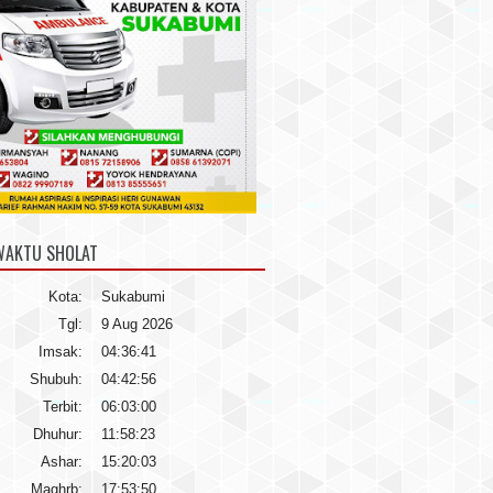
WAKTU SHOLAT
Kota:
Sukabumi
Tgl:
9 Aug 2026
Imsak:
04:36:41
Shubuh:
04:42:56
Terbit:
06:03:00
Dhuhur:
11:58:23
Ashar:
15:20:03
Maghrb:
17:53:50