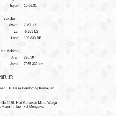
Isyak:
19:05:31
Sukabumi:
Waktu:
GMT +7
Lat:
-6.933 LS
Long:
106.833 BB
Ke Mekkah:
Arah:
295.38 °
Jarak:
7955.332 km
POPULER
awan: UU Desa Pendorong Kemajuan
milu 2029, Heri Gunawan Minta Warga
 Memilih, Tapi Ikut Mengawal