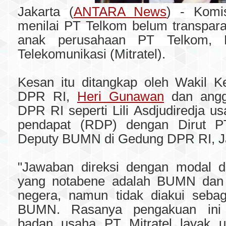
Jakarta (
ANTARA News
) - Komi
menilai PT Telkom belum transparan
anak perusahaan PT Telkom, 
Telekomunikasi (Mitratel).
Kesan itu ditangkap oleh Wakil K
DPR RI,
Heri Gunawan
dan angg
DPR RI seperti Lili Asdjudiredja us
pendapat (RDP) dengan Dirut 
Deputy BUMN di Gedung DPR RI, Ja
"Jawaban direksi dengan modal d
yang notabene adalah BUMN dan 
negera, namun tidak diakui sebag
BUMN. Rasanya pengakuan ini t
badan usaha PT Mitratel layak u