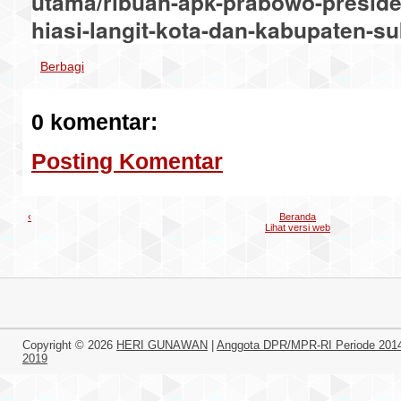
utama/ribuan-apk-prabowo-presid
hiasi-langit-kota-dan-kabupaten-s
Berbagi
0 komentar:
Posting Komentar
‹
Beranda
Lihat versi web
Copyright ©
2026
HERI GUNAWAN
|
Anggota DPR/MPR-RI Periode 201
2019