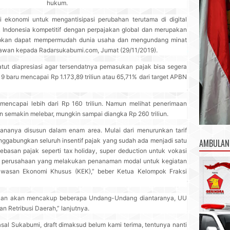
hukum.
i ekonomi untuk mengantisipasi perubahan terutama di digital
Indonesia kompetitif dengan perpajakan global dan merupakan
arapkan dapat mempermudah dunia usaha dan mengundang minat
Gunawan kepada Radarsukabumi.com, Jumat (29/11/2019).
tut diapresiasi agar tersendatnya pemasukan pajak bisa segera
9 baru mencapai Rp 1.173,89 triliun atau 65,71% dari target APBN
 mencapai lebih dari Rp 160 triliun. Namun melihat penerimaan
an semakin melebar, mungkin sampai diangka Rp 260 triliun.
ananya disusun dalam enam area. Mulai dari menurunkan tarif
ggabungkan seluruh insentif pajak yang sudah ada menjadi satu
AMBULAN
asan pajak seperti tax holiday, super deduction untuk vokasi
uk perusahaan yang melakukan penanaman modal untuk kegiatan
Kawasan Ekonomi Khusus (KEK),” beber Ketua Kelompok Fraksi
kan akan mencakup beberapa Undang-Undang diantaranya, UU
 Retribusi Daerah,” lanjutnya.
 asal Sukabumi, draft dimaksud belum kami terima, tentunya nanti