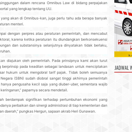
rsinggungan dalam rencana Omnibus Law di bidang perpajakan
portal yang lengkap tentang UU.
yang akan di Omnibus-kan, juga perlu tahu ada berapa banyak
aturan menteri.
mpai dengan perpres atau peraturan pemerintah, dan mencabut
ektoral, karena ketika peraturan itu diundangkan berkonsekuensi
ngan dan substansinya selanjutnya dinyatakan tidak berlaku,
ruhan.
an diajukan oleh pemerintah. Pada prinsipnya kami akan turut
berprinsip pada keadilan sebagai landasan untuk menciptakan
JADWAL 
sar hukum untuk mengobral tarif pajak. Tidak boleh semuanya
ga Negara (SBN) sudah diobral sangat tinggi akhirnya pemerintah
 hanya pengusaha kecil saja yang diuber-uber, sementara wajib
ak keringanan,” paparnya secara mendetail.
kah berdampak signifikan terhadap pertumbuhan ekonomi yang
 adanya perbaikan dan sinergi administrasi di tiap kementerian dan
ran daerah,” pungkas Hergun, sapaan akrab Heri Gunawan.