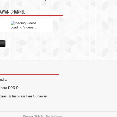
NAWAN CHANNEL
Loading Videos...
indra
rindra DPR RI
irasi & Inspirasi Heri Gunawan
Dikelola Oleh
Tim Media Center