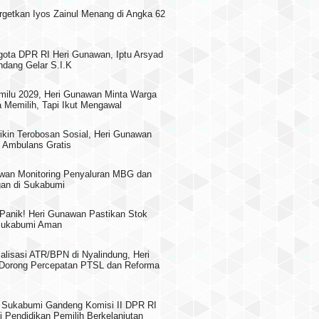
rgetkan Iyos Zainul Menang di Angka 62
gota DPR RI Heri Gunawan, Iptu Arsyad
dang Gelar S.I.K
milu 2029, Heri Gunawan Minta Warga
 Memilih, Tapi Ikut Mengawal
ikin Terobosan Sosial, Heri Gunawan
 Ambulans Gratis
wan Monitoring Penyaluran MBG dan
an di Sukabumi
 Panik! Heri Gunawan Pastikan Stok
 Sukabumi Aman
alisasi ATR/BPN di Nyalindung, Heri
Dorong Percepatan PTSL dan Reforma
Sukabumi Gandeng Komisi II DPR RI
i Pendidikan Pemilih Berkelanjutan