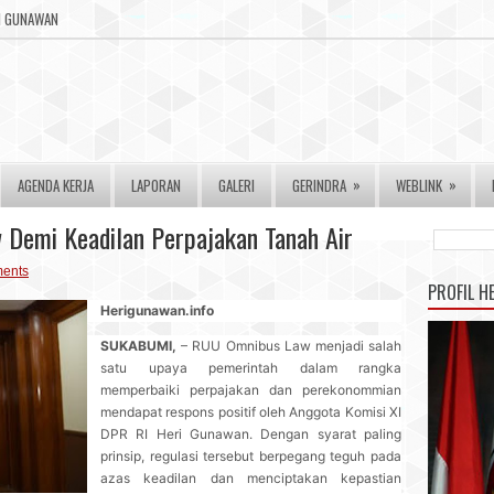
RI GUNAWAN
»
»
AGENDA KERJA
LAPORAN
GALERI
GERINDRA
WEBLINK
 Demi Keadilan Perpajakan Tanah Air
ents
PROFIL H
Herigunawan.info
SUKABUMI,
– RUU Omnibus Law menjadi salah
satu upaya pemerintah dalam rangka
memperbaiki perpajakan dan perekonommian
mendapat respons positif oleh Anggota Komisi XI
DPR RI Heri Gunawan. Dengan syarat paling
prinsip, regulasi tersebut berpegang teguh pada
azas keadilan dan menciptakan kepastian