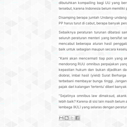
dibutuhkan kompailing bagi UU yang be
tersebut, karena Indonesia belum memiliki 
Disamping berapa jumlah Undang-undang 
PP harus turut di cabut, berapa banyak per
Sebaiknya peraturan turunan dibatasi sa
seluruh peraturan menteri yang bersifat s
mencabut beberapa aturan hasil penggabu
baik untuk sebagian maupun secara keselu
“Kami akan mencermati tiap poin yang ak
mendorong RUU omnibus perpajakan yang 
kepastian hukum dan bukan dijadikan da
diobral, imbal hasil (yield) Surat Berhar
terbebani membayar bunga tinggi. Jangan
pajak dari kalangan ‘tertentu’ diberi bany
“Sejatinya omnibus law dimaksud, akan
lebih baik? Karena di sisi lain masih belum
lembaga (K/L) yang selaras dengan peratu