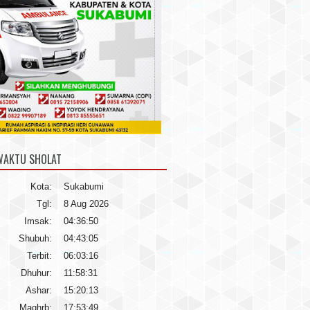
WAKTU SHOLAT
Kota:
Sukabumi
Tgl:
8 Aug 2026
Imsak:
04:36:50
Shubuh:
04:43:05
Terbit:
06:03:16
Dhuhur:
11:58:31
Ashar:
15:20:13
Maghrb:
17:53:49