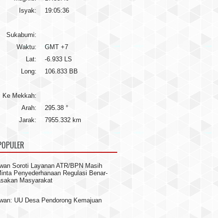
Isyak:
19:05:36
Sukabumi:
Waktu:
GMT +7
Lat:
-6.933 LS
Long:
106.833 BB
Ke Mekkah:
Arah:
295.38 °
Jarak:
7955.332 km
POPULER
wan Soroti Layanan ATR/BPN Masih
 Minta Penyederhanaan Regulasi Benar-
asakan Masyarakat
awan: UU Desa Pendorong Kemajuan