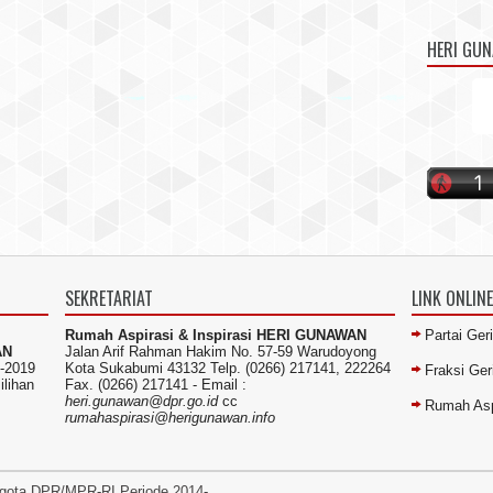
HERI GU
SEKRETARIAT
LINK ONLINE
Rumah Aspirasi & Inspirasi HERI GUNAWAN
Partai Ger
AN
Jalan Arif Rahman Hakim No. 57-59 Warudoyong
-2019
Kota Sukabumi 43132 Telp. (0266) 217141, 222264
Fraksi Ge
ilihan
Fax. (0266) 217141 -
Email :
heri.gunawan@dpr.go.id
cc
Rumah Asp
rumahaspirasi@herigunawan.info
gota DPR/MPR-RI Periode 2014-