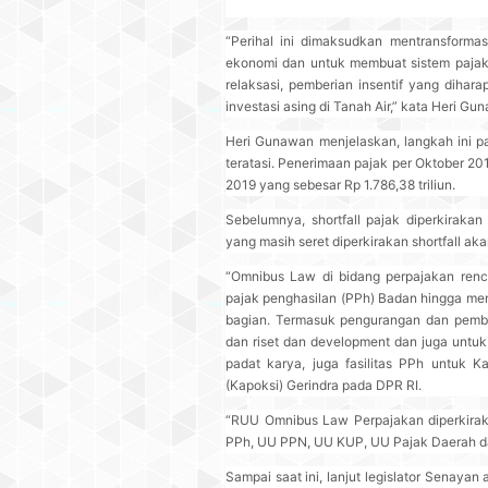
“Perihal ini dimaksudkan mentransformas
ekonomi dan untuk membuat sistem pajak 
relaksasi, pemberian insentif yang dih
investasi asing di Tanah Air,” kata Heri 
Heri Gunawan menjelaskan, langkah ini pa
teratasi. Penerimaan pajak per Oktober 201
2019 yang sebesar Rp 1.786,38 triliun.
Sebelumnya, shortfall pajak diperkirakan
yang masih seret diperkirakan shortfall ak
“Omnibus Law di bidang perpajakan renc
pajak penghasilan (PPh) Badan hingga men
bagian. Termasuk pengurangan dan pembeb
dan riset dan development dan juga unt
padat karya, juga fasilitas PPh untuk 
(Kapoksi) Gerindra pada DPR RI.
“RUU Omnibus Law Perpajakan diperkira
PPh, UU PPN, UU KUP, UU Pajak Daerah dan
Sampai saat ini, lanjut legislator Senayan