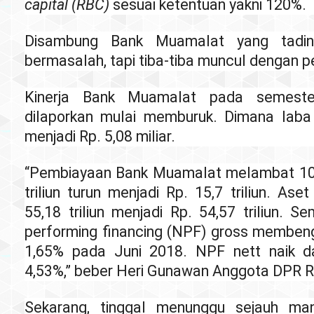
capital (RBC)
sesuai ketentuan yakni 120%.
Disambung Bank Muamalat yang tadinya
bermasalah, tapi tiba-tiba muncul dengan 
Kinerja Bank Muamalat pada semest
dilaporkan mulai memburuk. Dimana laba
menjadi Rp. 5,08 miliar.
“Pembiayaan Bank Muamalat melambat 10,
triliun turun menjadi Rp. 15,7 triliun. Ase
55,18 triliun menjadi Rp. 54,57 triliun. S
performing financing (NPF) gross membeng
1,65% pada Juni 2018. NPF nett naik da
4,53%,” beber Heri Gunawan Anggota DPR RI
Sekarang, tinggal menunggu sejauh man