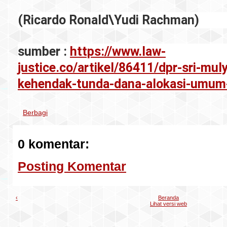
(
Ricardo Ronald
\
Yudi Rachman
)
sumber :
https://www.law-
justice.co/artikel/86411/dpr-sri-mul
kehendak-tunda-dana-alokasi-umum
Berbagi
0 komentar:
Posting Komentar
‹
Beranda
Lihat versi web