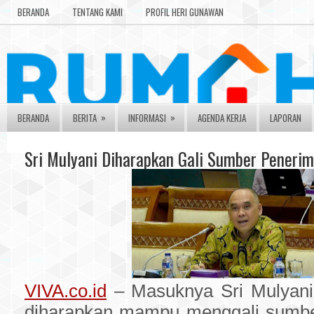
BERANDA
TENTANG KAMI
PROFIL HERI GUNAWAN
»
»
BERANDA
BERITA
INFORMASI
AGENDA KERJA
LAPORAN
Sri Mulyani Diharapkan Gali Sumber Peneri
VIVA.co.id
– Masuknya Sri Mulyani
diharapkan mampu menggali sumbe