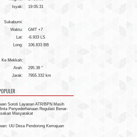
Isyak:
19:05:31
Sukabumi:
Waktu:
GMT +7
Lat:
-6.933 LS
Long:
106.833 BB
Ke Mekkah:
Arah:
295.38 °
Jarak:
7955.332 km
POPULER
wan Soroti Layanan ATR/BPN Masih
 Minta Penyederhanaan Regulasi Benar-
asakan Masyarakat
awan: UU Desa Pendorong Kemajuan