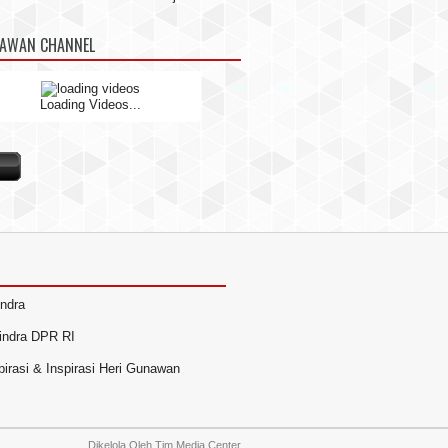
NAWAN CHANNEL
Loading Videos...
indra
rindra DPR RI
irasi & Inspirasi Heri Gunawan
Dikelola Oleh
Tim Media Center