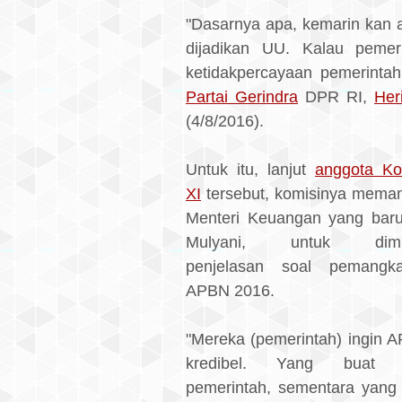
"Dasarnya apa, kemarin kan 
dijadikan UU. Kalau pemeri
ketidakpercayaan pemerintah
Partai Gerindra
DPR RI,
Her
(4/8/2016).
Untuk itu, lanjut
anggota Ko
XI
tersebut, komisinya meman
Menteri Keuangan yang baru
Mulyani, untuk dimin
penjelasan soal pemangk
APBN 2016.
"Mereka (pemerintah) ingin 
kredibel. Yang buat 
pemerintah, sementara yang 