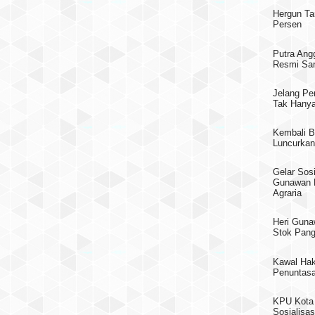
Hergun Ta
Persen
Putra Ang
Resmi San
Jelang Pe
Tak Hanya
Kembali B
Luncurkan
Gelar Sosi
Gunawan 
Agraria
Heri Guna
Stok Pang
Kawal Hak
Penuntasa
KPU Kota 
Sosialisas