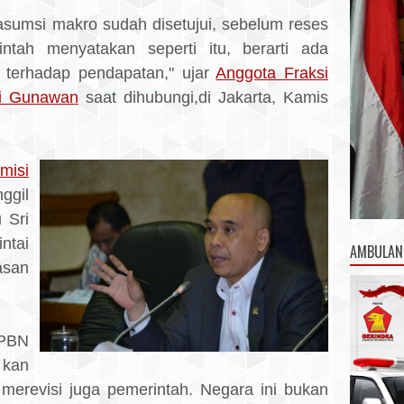
asumsi makro sudah disetujui, sebelum reses
ntah menyatakan seperti itu, berarti ada
 terhadap pendapatan," ujar
Anggota Fraksi
i Gunawan
saat dihubungi,di Jakarta, Kamis
misi
ggil
 Sri
tai
AMBULAN
asan
APBN
kan
merevisi juga pemerintah. Negara ini bukan