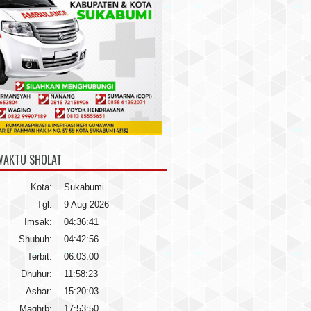
WAKTU SHOLAT
Kota:
Sukabumi
Tgl:
9 Aug 2026
Imsak:
04:36:41
Shubuh:
04:42:56
Terbit:
06:03:00
Dhuhur:
11:58:23
Ashar:
15:20:03
Maghrb:
17:53:50