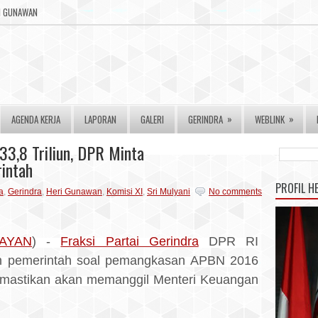
RI GUNAWAN
»
»
AGENDA KERJA
LAPORAN
GALERI
GERINDRA
WEBLINK
3,8 Triliun, DPR Minta
intah
PROFIL H
a
,
Gerindra
,
Heri Gunawan
,
Komisi XI
,
Sri Mulyani
No comments
AYAN
) -
Fraksi Partai Gerindra
DPR RI
n pemerintah soal pemangkasan APBN 2016
mastikan akan memanggil Menteri Keuangan