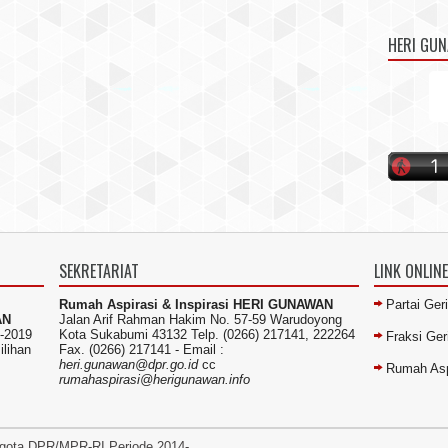
HERI GU
SEKRETARIAT
LINK ONLINE
Rumah Aspirasi & Inspirasi HERI GUNAWAN
Partai Ger
AN
Jalan Arif Rahman Hakim No. 57-59 Warudoyong
-2019
Kota Sukabumi 43132 Telp. (0266) 217141, 222264
Fraksi Ge
ilihan
Fax. (0266) 217141 -
Email :
heri.gunawan@dpr.go.id
cc
Rumah Asp
rumahaspirasi@herigunawan.info
gota DPR/MPR-RI Periode 2014-