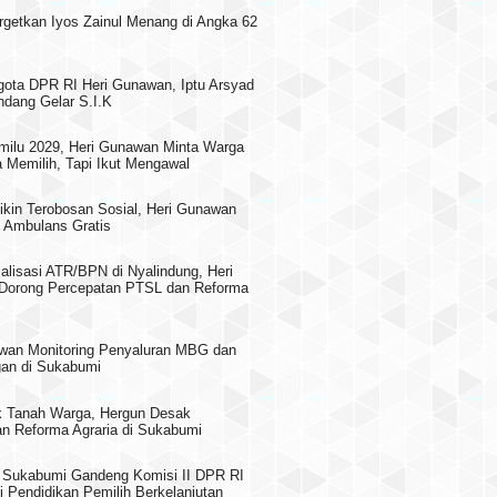
rgetkan Iyos Zainul Menang di Angka 62
gota DPR RI Heri Gunawan, Iptu Arsyad
dang Gelar S.I.K
milu 2029, Heri Gunawan Minta Warga
 Memilih, Tapi Ikut Mengawal
ikin Terobosan Sosial, Heri Gunawan
 Ambulans Gratis
alisasi ATR/BPN di Nyalindung, Heri
Dorong Percepatan PTSL dan Reforma
wan Monitoring Penyaluran MBG dan
an di Sukabumi
 Tanah Warga, Hergun Desak
n Reforma Agraria di Sukabumi
Sukabumi Gandeng Komisi II DPR RI
i Pendidikan Pemilih Berkelanjutan