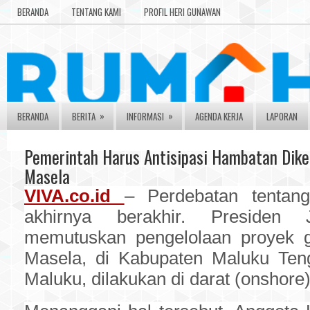
BERANDA
TENTANG KAMI
PROFIL HERI GUNAWAN
»
»
BERANDA
BERITA
INFORMASI
AGENDA KERJA
LAPORAN
Pemerintah Harus Antisipasi Hambatan Dike
Masela
VIVA.co.id
– Perdebatan tentan
akhirnya berakhir. Presiden
memutuskan pengelolaan proyek g
Masela, di Kabupaten Maluku Teng
Maluku, dilakukan di darat (onshore)